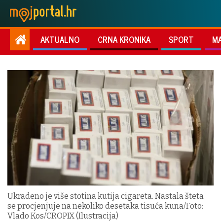
AKTUALNO
CRNA KRONIKA
SPORT
M
Ukradeno je više stotina kutija cigareta. Nastala šteta
se procjenjuje na nekoliko desetaka tisuća kuna/Foto:
Vlado Kos/CROPIX (Ilustracija)