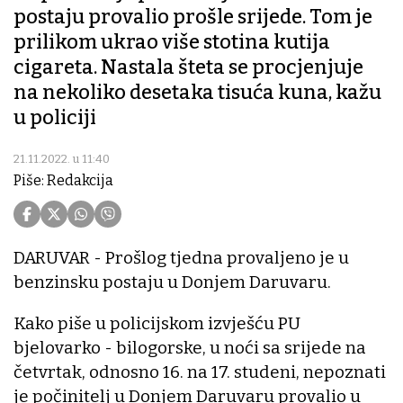
postaju provalio prošle srijede. Tom je
prilikom ukrao više stotina kutija
cigareta. Nastala šteta se procjenjuje
na nekoliko desetaka tisuća kuna, kažu
u policiji
21.11.2022. u 11:40
Piše: Redakcija
DARUVAR - Prošlog tjedna provaljeno je u
benzinsku postaju u Donjem Daruvaru.
Kako piše u policijskom izvješću PU
bjelovarko - bilogorske, u noći sa srijede na
četvrtak, odnosno 16. na 17. studeni, nepoznati
je počinitelj u Donjem Daruvaru provalio u