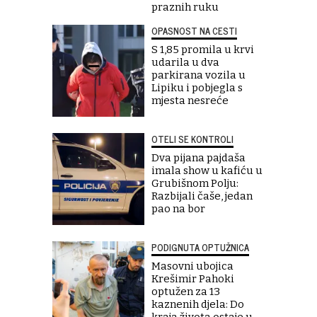
praznih ruku
OPASNOST NA CESTI
S 1,85 promila u krvi
udarila u dva
parkirana vozila u
Lipiku i pobjegla s
mjesta nesreće
OTELI SE KONTROLI
Dva pijana pajdaša
imala show u kafiću u
Grubišnom Polju:
Razbijali čaše, jedan
pao na bor
PODIGNUTA OPTUŽNICA
Masovni ubojica
Krešimir Pahoki
optužen za 13
kaznenih djela: Do