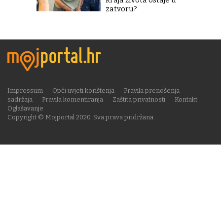
kraja života ostaje u
zatvoru?
Impressum
Opći uvjeti korištenja
Pravila prenošenja
sadržaja
Pravila komentiranja
Zaštita privatnosti
Kontakt
Oglašavanje
Copyright © Mojportal 2020. Sva prava pridržana.