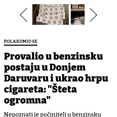
POLAKOMIO SE
Provalio u benzinsku
postaju u Donjem
Daruvaru i ukrao hrpu
cigareta: "Šteta
ogromna"
Nepoznati je počinitelj u benzinsku