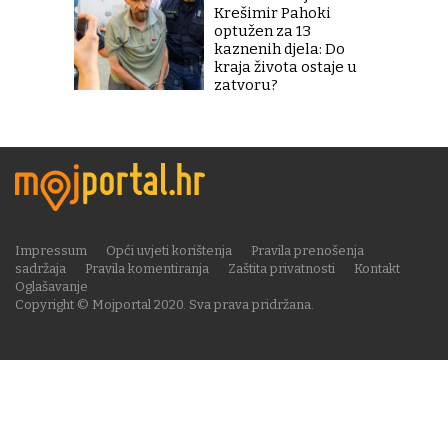
Krešimir Pahoki
optužen za 13
kaznenih djela: Do
kraja života ostaje u
zatvoru?
Impressum
Opći uvjeti korištenja
Pravila prenošenja
sadržaja
Pravila komentiranja
Zaštita privatnosti
Kontakt
Oglašavanje
Copyright © Mojportal 2020. Sva prava pridržana.