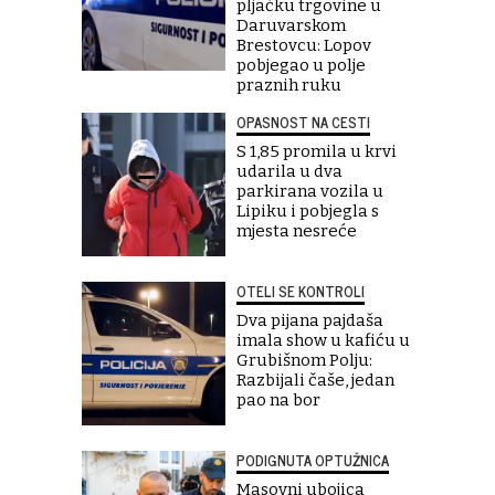
pljačku trgovine u
Daruvarskom
Brestovcu: Lopov
pobjegao u polje
praznih ruku
OPASNOST NA CESTI
S 1,85 promila u krvi
udarila u dva
parkirana vozila u
Lipiku i pobjegla s
mjesta nesreće
OTELI SE KONTROLI
Dva pijana pajdaša
imala show u kafiću u
Grubišnom Polju:
Razbijali čaše, jedan
pao na bor
PODIGNUTA OPTUŽNICA
Masovni ubojica