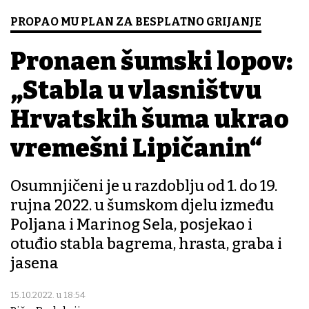
PROPAO MU PLAN ZA BESPLATNO GRIJANJE
Pronađen šumski lopov:
„Stabla u vlasništvu
Hrvatskih šuma ukrao
vremešni Lipičanin“
Osumnjičeni je u razdoblju od 1. do 19.
rujna 2022. u šumskom djelu između
Poljana i Marinog Sela, posjekao i
otuđio stabla bagrema, hrasta, graba i
jasena
15.10.2022. u 18:54