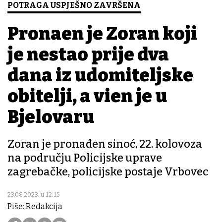
POTRAGA USPJEŠNO ZAVRŠENA
Pronađen je Zoran koji
je nestao prije dva
dana iz udomiteljske
obitelji, a viđen je u
Bjelovaru
Zoran je pronađen sinoć, 22. kolovoza
na području Policijske uprave
zagrebačke, policijske postaje Vrbovec
23.08.2023. u 12:15
Piše: Redakcija