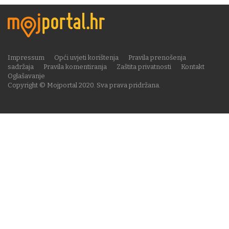
Impressum
Opći uvjeti korištenja
Pravila prenošenja
sadržaja
Pravila komentiranja
Zaštita privatnosti
Kontakt
Oglašavanje
Copyright © Mojportal 2020. Sva prava pridržana.