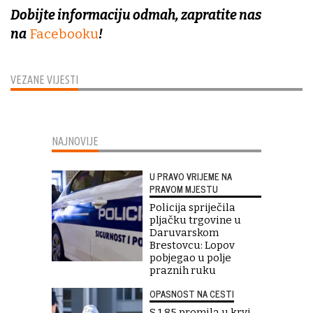
Dobijte informaciju odmah, zapratite nas
na
Facebooku
!
VEZANE VIJESTI
NAJNOVIJE
U PRAVO VRIJEME NA
PRAVOM MJESTU
Policija spriječila
pljačku trgovine u
Daruvarskom
Brestovcu: Lopov
pobjegao u polje
praznih ruku
OPASNOST NA CESTI
S 1,85 promila u krvi