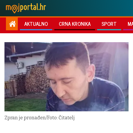
AKTUALNO
CRNA KRONIKA
SPORT
M
Zpran je pronađen/Foto: Čitatelj