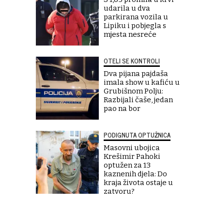
udarila u dva
parkirana vozila u
Lipiku i pobjegla s
mjesta nesreće
OTELI SE KONTROLI
Dva pijana pajdaša
imala show u kafiću u
Grubišnom Polju:
Razbijali čaše, jedan
pao na bor
PODIGNUTA OPTUŽNICA
Masovni ubojica
Krešimir Pahoki
optužen za 13
kaznenih djela: Do
kraja života ostaje u
zatvoru?