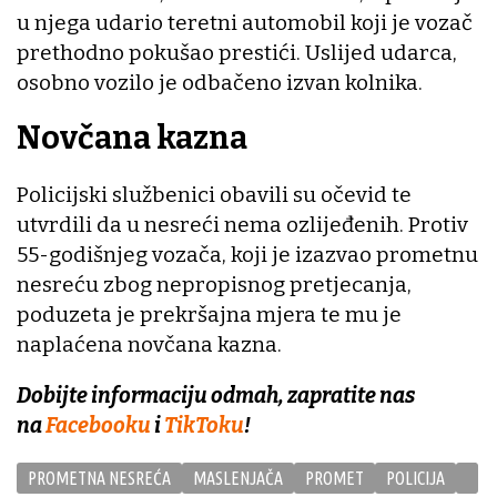
u njega udario teretni automobil koji je vozač
prethodno pokušao prestići. Uslijed udarca,
osobno vozilo je odbačeno izvan kolnika.
Novčana kazna
Policijski službenici obavili su očevid te
utvrdili da u nesreći nema ozlijeđenih. Protiv
55-godišnjeg vozača, koji je izazvao prometnu
nesreću zbog nepropisnog pretjecanja,
poduzeta je prekršajna mjera te mu je
naplaćena novčana kazna.
Dobijte informaciju odmah, zapratite nas
na
Facebooku
i
TikToku
!
PROMETNA NESREĆA
MASLENJAČA
PROMET
POLICIJA