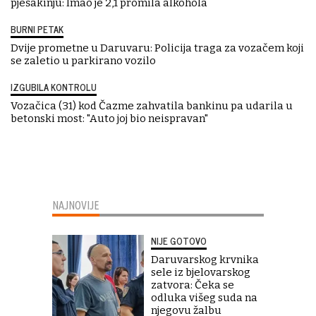
pješakinju: Imao je 2,1 promila alkohola
BURNI PETAK
Dvije prometne u Daruvaru: Policija traga za vozačem koji
se zaletio u parkirano vozilo
IZGUBILA KONTROLU
Vozačica (31) kod Čazme zahvatila bankinu pa udarila u
betonski most: "Auto joj bio neispravan"
NAJNOVIJE
NIJE GOTOVO
Daruvarskog krvnika
sele iz bjelovarskog
zatvora: Čeka se
odluka višeg suda na
njegovu žalbu