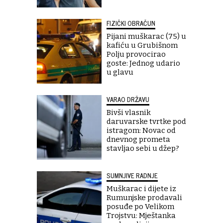
FIZIČKI OBRAČUN
Pijani muškarac (75) u
kafiću u Grubišnom
Polju provocirao
goste: Jednog udario
u glavu
VARAO DRŽAVU
Bivši vlasnik
daruvarske tvrtke pod
istragom: Novac od
dnevnog prometa
stavljao sebi u džep?
SUMNJIVE RADNJE
Muškarac i dijete iz
Rumunjske prodavali
posuđe po Velikom
Trojstvu: Mještanka