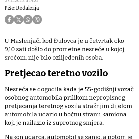
07.11.2025. u 14:25
Piše: Redakcija
U Maslenjači kod Đulovca je u četvrtak oko
9,10 sati došlo do prometne nesreće u kojoj,
srećom, nije bilo ozlijeđenih osoba.
Pretjecao teretno vozilo
Nesreća se dogodila kada je 55-godišnji vozač
osobnog automobila prilikom nepropisnog
pretjecanja teretnog vozila stražnjim dijelom
automobila udario u bočnu stranu kamiona
koji je nailazio iz suprotnog smjera.
Nakon udarca, automobil se zanio, a potom je