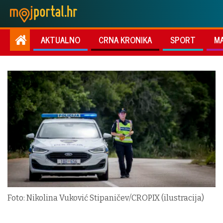
AKTUALNO
CRNA KRONIKA
SPORT
M
Foto: Nikolina Vuković Stipaničev/CROPIX (ilustracija)