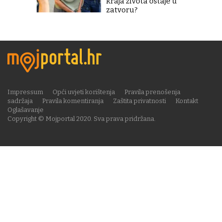
kraja života ostaje u
zatvoru?
Impressum
Opći uvjeti korištenja
Pravila prenošenja
sadržaja
Pravila komentiranja
Zaštita privatnosti
Kontakt
Oglašavanje
Copyright © Mojportal 2020. Sva prava pridržana.