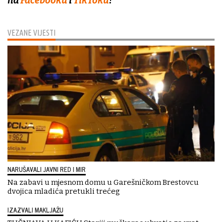
na
Facebooku
i
TikToku
!
VEZANE VIJESTI
NARUŠAVALI JAVNI RED I MIR
Na zabavi u mjesnom domu u Garešničkom Brestovcu
dvojica mladića pretukli trećeg
IZAZVALI MAKLJAŽU