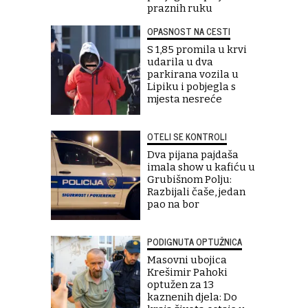
praznih ruku
OPASNOST NA CESTI
S 1,85 promila u krvi
udarila u dva
parkirana vozila u
Lipiku i pobjegla s
mjesta nesreće
OTELI SE KONTROLI
Dva pijana pajdaša
imala show u kafiću u
Grubišnom Polju:
Razbijali čaše, jedan
pao na bor
PODIGNUTA OPTUŽNICA
Masovni ubojica
Krešimir Pahoki
optužen za 13
kaznenih djela: Do