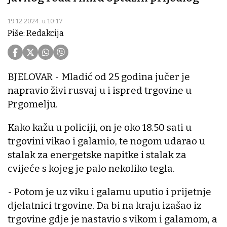
19.12.2024. u 10:17
Piše: Redakcija
BJELOVAR - Mladić od 25 godina jučer je
napravio živi rusvaj u i ispred trgovine u
Prgomelju.
Kako kažu u policiji, on je oko 18.50 sati u
trgovini vikao i galamio, te nogom udarao u
stalak za energetske napitke i stalak za
cvijeće s kojeg je palo nekoliko tegla.
- Potom je uz viku i galamu uputio i prijetnje
djelatnici trgovine. Da bi na kraju izašao iz
trgovine gdje je nastavio s vikom i galamom, a