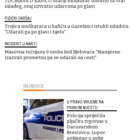
TUČNJAVA U KAFIĆU Stariji muškarac uhvatio za vrat
mlađeg, ovaj uzvratio udarcima po glavi
FIZIČKI OKRŠAJ
Trojica muškaraca u kafiću u Garešnici istukli mladića:
"Udarali ga po glavi i tijelu"
INCIDENT U NARTI
Masovna tučnjava 9 osoba kod Bjelovara: "Namjerno
izazvali prometnu pa se udarali na cesti"
NAJNOVIJE
U PRAVO VRIJEME NA
PRAVOM MJESTU
Policija spriječila
pljačku trgovine u
Daruvarskom
Brestovcu: Lopov
pobjegao u polje