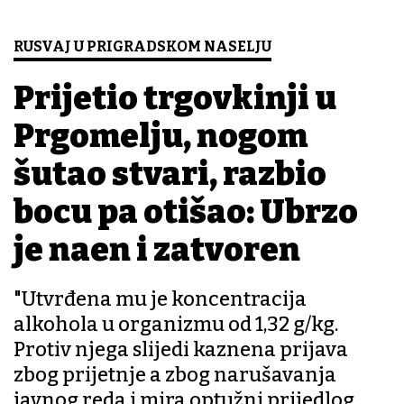
RUSVAJ U PRIGRADSKOM NASELJU
Prijetio trgovkinji u
Prgomelju, nogom
šutao stvari, razbio
bocu pa otišao: Ubrzo
je nađen i zatvoren
"Utvrđena mu je koncentracija
alkohola u organizmu od 1,32 g/kg.
Protiv njega slijedi kaznena prijava
zbog prijetnje a zbog narušavanja
javnog reda i mira optužni prijedlog