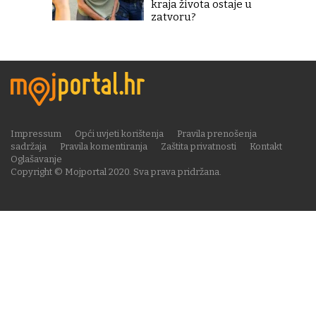
kraja života ostaje u
zatvoru?
Impressum
Opći uvjeti korištenja
Pravila prenošenja
sadržaja
Pravila komentiranja
Zaštita privatnosti
Kontakt
Oglašavanje
Copyright © Mojportal 2020. Sva prava pridržana.