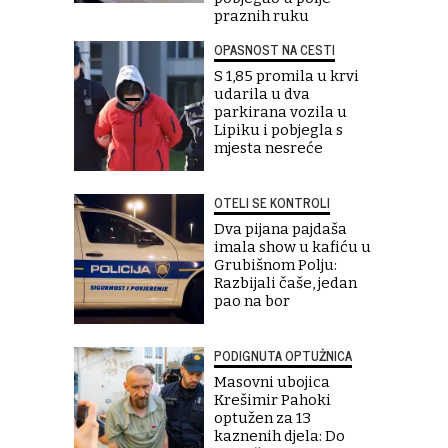
praznih ruku
OPASNOST NA CESTI
S 1,85 promila u krvi
udarila u dva
parkirana vozila u
Lipiku i pobjegla s
mjesta nesreće
OTELI SE KONTROLI
Dva pijana pajdaša
imala show u kafiću u
Grubišnom Polju:
Razbijali čaše, jedan
pao na bor
PODIGNUTA OPTUŽNICA
Masovni ubojica
Krešimir Pahoki
optužen za 13
kaznenih djela: Do