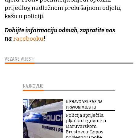
prijedlog nadležnom prekršajnom odjelu,
kažu u policiji.
Dobijte informaciju odmah, zapratite nas
na
Facebooku
!
VEZANE VIJESTI
NAJNOVIJE
U PRAVO VRIJEME NA
PRAVOM MJESTU
Policija spriječila
pljačku trgovine u
Daruvarskom
Brestovcu: Lopov
pobjegao u polje