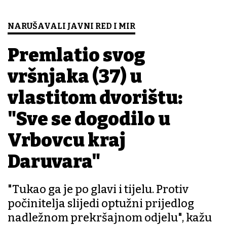
NARUŠAVALI JAVNI RED I MIR
Premlatio svog
vršnjaka (37) u
vlastitom dvorištu:
"Sve se dogodilo u
Vrbovcu kraj
Daruvara"
"Tukao ga je po glavi i tijelu. Protiv
počinitelja slijedi optužni prijedlog
nadležnom prekršajnom odjelu", kažu