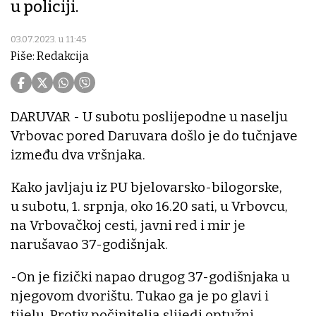
u policiji.
03.07.2023. u 11:45
Piše: Redakcija
DARUVAR - U subotu poslijepodne u naselju
Vrbovac pored Daruvara došlo je do tučnjave
između dva vršnjaka.
Kako javljaju iz PU bjelovarsko-bilogorske,
u subotu, 1. srpnja, oko 16.20 sati, u Vrbovcu,
na Vrbovačkoj cesti, javni red i mir je
narušavao 37-godišnjak.
-On je fizički napao drugog 37-godišnjaka u
njegovom dvorištu. Tukao ga je po glavi i
tijelu. Protiv počinitelja slijedi optužni