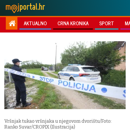
AKTUALNO
CRNA KRONIKA
SPORT
M
Vršnjak tukao vršnjaka u njegovom dvorištu/Foto:
Ranko Suvar/CROPIX (Ilustracija)