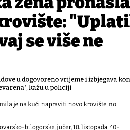
ka žena pronašla
rovište: "Uplati
aj se više ne
dove u dogovoreno vrijeme i izbjegava kon
varena", kažu u policiji
ila je na kući napraviti novo krovište, no
lovarsko-bilogorske, jučer, 10. listopada, 40-