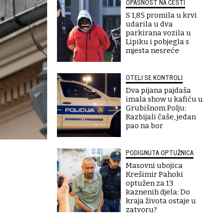
OPASNOST NA CESTI
S 1,85 promila u krvi
udarila u dva
parkirana vozila u
Lipiku i pobjegla s
mjesta nesreće
OTELI SE KONTROLI
Dva pijana pajdaša
imala show u kafiću u
Grubišnom Polju:
Razbijali čaše, jedan
pao na bor
PODIGNUTA OPTUŽNICA
Masovni ubojica
Krešimir Pahoki
optužen za 13
kaznenih djela: Do
kraja života ostaje u
zatvoru?