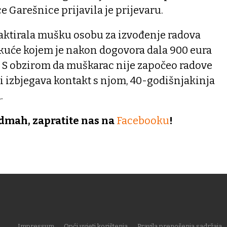
e Garešnice prijavila je prijevaru.
taktirala mušku osobu za izvođenje radova
 kuće kojem je nakon dogovora dala 900 eura
. S obzirom da muškarac nije započeo radove
i izbjegava kontakt s njom, 40-godišnjakinja
.
dmah, zapratite nas na
Facebooku
!
Impressum
Opći uvjeti korištenja
Pravila prenošenja sadržaja