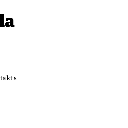
la
takt s