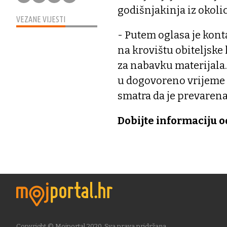
godišnjakinja iz okolic
VEZANE VIJESTI
- Putem oglasa je kon
na krovištu obiteljske
za nabavku materijala
u dogovoreno vrijeme 
smatra da je prevarena
Dobijte informaciju o
Copyright © Mojportal 2020. Sva prava pridržana.