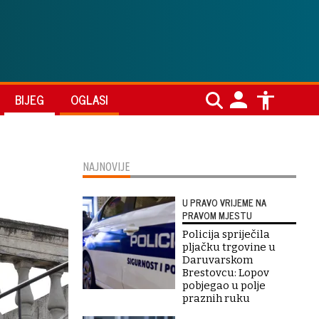
BIJEG
OGLASI
NAJNOVIJE
U PRAVO VRIJEME NA
PRAVOM MJESTU
Policija spriječila
pljačku trgovine u
Daruvarskom
Brestovcu: Lopov
pobjegao u polje
praznih ruku