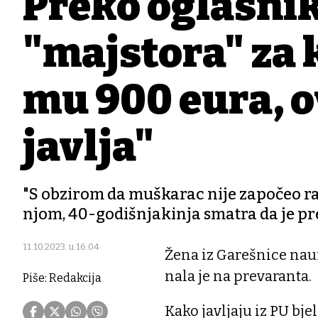
Preko oglasni
"majstora" za k
mu 900 eura, ov
javlja"
"S obzirom da muškarac nije započeo ra
njom, 40-godišnjakinja smatra da je pre
11.10.2023. u 16:04
Žena iz Garešnice naum
nala je na prevaranta.
Piše: Redakcija
Kako javljaju iz PU bje