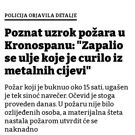
POLICIJA OBJAVILA DETALJE
Poznat uzrok požara u
Kronospanu: "Zapalio
se ulje koje je curilo iz
metalnih cijevi"
Požar koji je buknuo oko 15 sati, ugašen
je tek sinoć navečer. Očevid je stoga
proveden danas. U požaru nije bilo
ozlijeđenih osoba, a materijalna šteta
nastala požarom utvrdit će se
naknadno