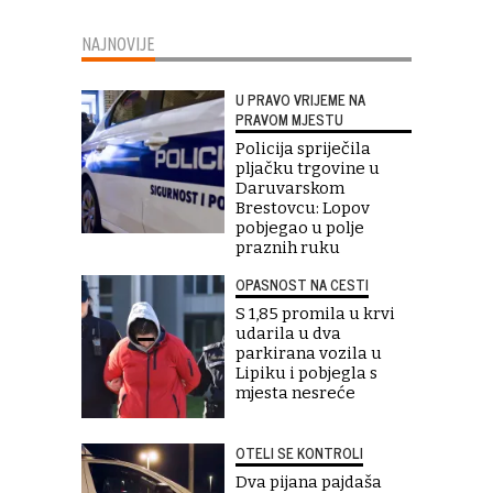
NAJNOVIJE
U PRAVO VRIJEME NA
PRAVOM MJESTU
Policija spriječila
pljačku trgovine u
Daruvarskom
Brestovcu: Lopov
pobjegao u polje
praznih ruku
OPASNOST NA CESTI
S 1,85 promila u krvi
udarila u dva
parkirana vozila u
Lipiku i pobjegla s
mjesta nesreće
OTELI SE KONTROLI
Dva pijana pajdaša