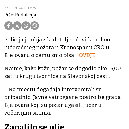
26.03.2024. u 13:25
Piše: Redakcija
Policija je objavila detalje očevida nakon
jučerašnjeg požara u Kronospanu CRO u
Bjelovaru o čemu smo pisali
OVDJE
.
Naime, kako kažu, požar se dogodio oko 15,00
sati u krugu tvornice na Slavonskoj cesti.
- Na mjestu događaja intervenirali su
pripadnici Javne vatrogasne postrojbe grada
Bjelovara koji su požar ugasili jučer u
večernjim satima.
Zapalilo se ulje