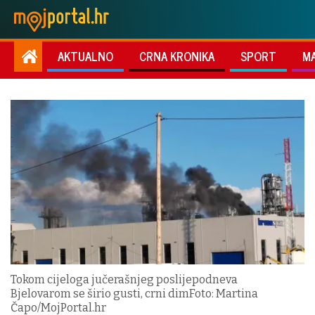
AKTUALNO
CRNA KRONIKA
SPORT
M
Tokom cijeloga jučerašnjeg poslijepodneva
Bjelovarom se širio gusti, crni dimFoto: Martina
Čapo/MojPortal.hr