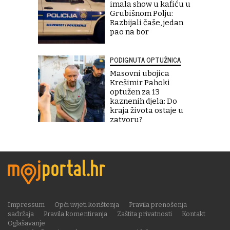
imala show u kafiću u
Grubišnom Polju:
Razbijali čaše, jedan
pao na bor
PODIGNUTA OPTUŽNICA
Masovni ubojica
Krešimir Pahoki
optužen za 13
kaznenih djela: Do
kraja života ostaje u
zatvoru?
Impressum
Opći uvjeti korištenja
Pravila prenošenja
sadržaja
Pravila komentiranja
Zaštita privatnosti
Kontakt
Oglašavanje