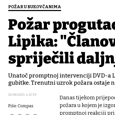
POŽAR U BUKOVČANIMA
Požar progutao
Lipika: "Člano
spriječili dalj
Unatoč promptnoj intervenciji DVD-a Li
gubitke. Trenutni uzrok požara ostaje 
26.08.2023. u 12:59
Danas tijekom prijepod
požara u kojem je izgo
Piše: Compas
promptnoj reakciji pr