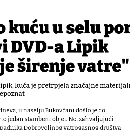
 kuću u selu po
vi DVD-a Lipik
nje širenje vatre"
pik, kuća je pretrpjela značajne materija
nepoznat
neva, u naselju Bukovčani došlo je do
rio jedan stambeni objet. No, zahvaljujući
ipadnika Dobrovoljnog vatrogasnog društva