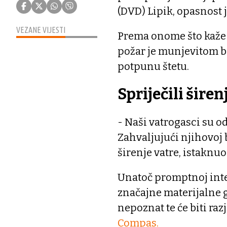
(DVD) Lipik, opasnost 
VEZANE VIJESTI
Prema onome što kaže 
požar je munjevitom b
potpunu štetu.
Spriječili širen
- Naši vatrogasci su o
Zahvaljujući njihovoj b
širenje vatre, istaknuo 
Unatoč promptnoj inter
značajne materijalne g
nepoznat te će biti raz
Compas.