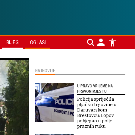
BIJEG
OGLASI
NAJNOVIJE
U PRAVO VRIJEME NA
PRAVOM MJESTU
Policija spriječila
pljačku trgovine u
Daruvarskom
Brestovcu: Lopov
pobjegao u polje
praznih ruku