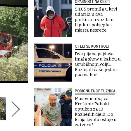
OPASNOST NA CESTI
S 1,85 promila u krvi
udarila u dva
parkirana vozila u
Lipiku i pobjegla s
mjesta nesreće
OTELI SE KONTROLI
Dva pijana pajdaša
imala show u kafiću u
Grubišnom Polju:
Razbijali čaše, jedan
pao na bor
PODIGNUTA OPTUŽNICA
Masovni ubojica
Krešimir Pahoki
optužen za 13
kaznenih djela: Do
kraja života ostaje u
zatvoru?