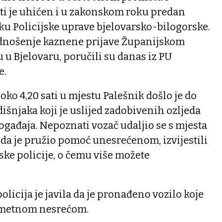
ti je uhićen i u zakonskom roku predan
u Policijske uprave bjelovarsko-bilogorske.
podnošenje kaznene prijave Županijskom
u Bjelovaru, poručili su danas iz PU
e.
oko 4,20 sati u mjestu Palešnik došlo je do
dišnjaka koji je uslijed zadobivenih ozljeda
gađaja. Nepoznati vozač udaljio se s mjesta
da je pružio pomoć unesrećenom, izvijestili
rske policije, o čemu više možete
policija je javila da je pronađeno vozilo koje
rometnom nesrećom.