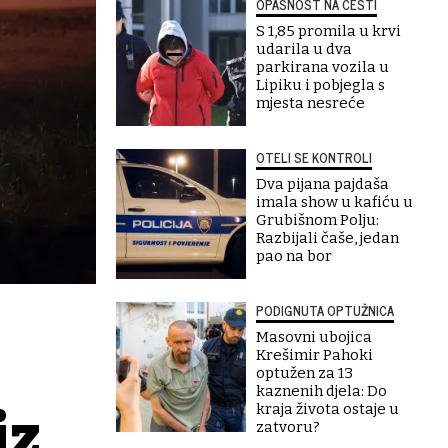
OPASNOST NA CESTI
S 1,85 promila u krvi
udarila u dva
parkirana vozila u
Lipiku i pobjegla s
mjesta nesreće
OTELI SE KONTROLI
Dva pijana pajdaša
imala show u kafiću u
Grubišnom Polju:
Razbijali čaše, jedan
pao na bor
PODIGNUTA OPTUŽNICA
Masovni ubojica
Krešimir Pahoki
optužen za 13
kaznenih djela: Do
kraja života ostaje u
iz
zatvoru?