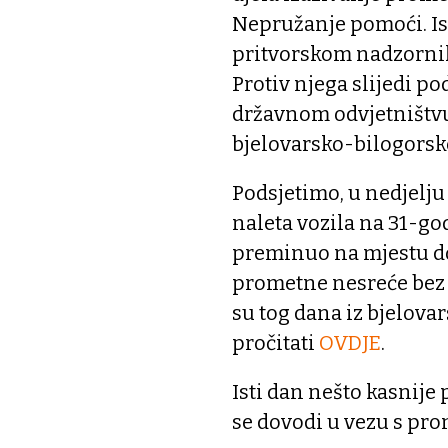
Nepružanje pomoći. Is
pritvorskom nadzornik
Protiv njega slijedi 
državnom odvjetništvu 
bjelovarsko-bilogorsk
Podsjetimo, u nedjelju 
naleta vozila na 31-go
preminuo na mjestu do
prometne nesreće bez 
su tog dana iz bjelova
pročitati
OVDJE
.
Isti dan nešto kasnije 
se dovodi u vezu s p