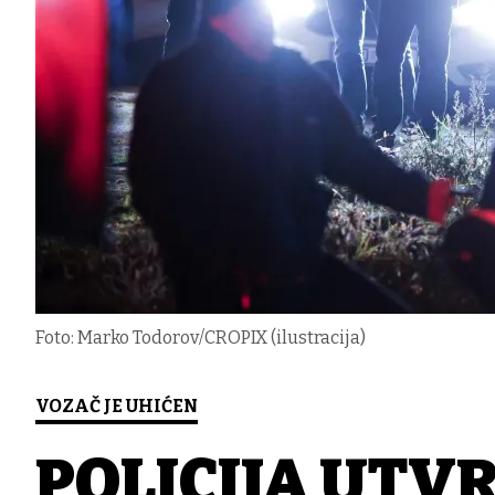
Foto: Marko Todorov/CROPIX (ilustracija)
VOZAČ JE UHIĆEN
POLICIJA UTVR