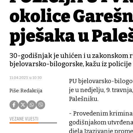
okolice Garešn
pješaka u Pale
30-godišnjak je uhićen i u zakonskom
bjelovarsko-bilogorske, kažu iz policije
11.04.2023. u 10:30
PU bjelovarsko-bilogor
je u nedjelju, 9. travn
Piše: Redakcija
Palešniku.
- Provedenim kriminal
VEZANE VIJESTI
godišnjakom utvrđena
djela Izazivanje prom