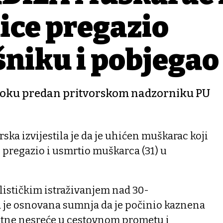
ice pregazio
šniku i pobjegao
 roku predan pritvorskom nadzorniku PU
ska izvijestila je da je uhićen muškarac koji
ja, pregazio i usmrtio muškarca (31) u
ističkim istraživanjem nad 30-
 je osnovana sumnja da je počinio kaznena
etne nesreće u cestovnom prometu i