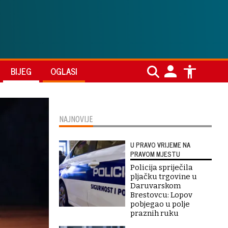
BIJEG
OGLASI
NAJNOVIJE
U PRAVO VRIJEME NA
PRAVOM MJESTU
Policija spriječila
pljačku trgovine u
Daruvarskom
Brestovcu: Lopov
pobjegao u polje
praznih ruku