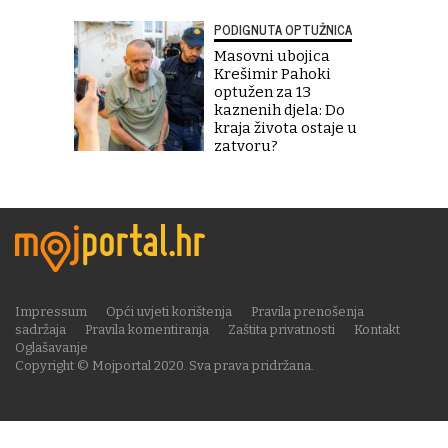
PODIGNUTA OPTUŽNICA
Masovni ubojica
Krešimir Pahoki
optužen za 13
kaznenih djela: Do
kraja života ostaje u
zatvoru?
Impressum
Opći uvjeti korištenja
Pravila prenošenja
sadržaja
Pravila komentiranja
Zaštita privatnosti
Kontakt
Oglašavanje
Copyright © Mojportal 2020. Sva prava pridržana.