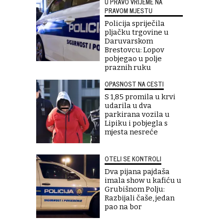
U PRAVO VRIJEME NA
PRAVOM MJESTU
Policija spriječila
pljačku trgovine u
Daruvarskom
Brestovcu: Lopov
pobjegao u polje
praznih ruku
OPASNOST NA CESTI
S 1,85 promila u krvi
udarila u dva
parkirana vozila u
Lipiku i pobjegla s
mjesta nesreće
OTELI SE KONTROLI
Dva pijana pajdaša
imala show u kafiću u
Grubišnom Polju:
Razbijali čaše, jedan
pao na bor