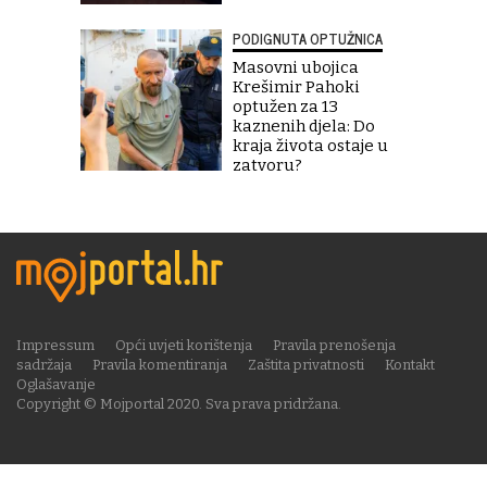
PODIGNUTA OPTUŽNICA
Masovni ubojica
Krešimir Pahoki
optužen za 13
kaznenih djela: Do
kraja života ostaje u
zatvoru?
Impressum
Opći uvjeti korištenja
Pravila prenošenja
sadržaja
Pravila komentiranja
Zaštita privatnosti
Kontakt
Oglašavanje
Copyright © Mojportal 2020. Sva prava pridržana.