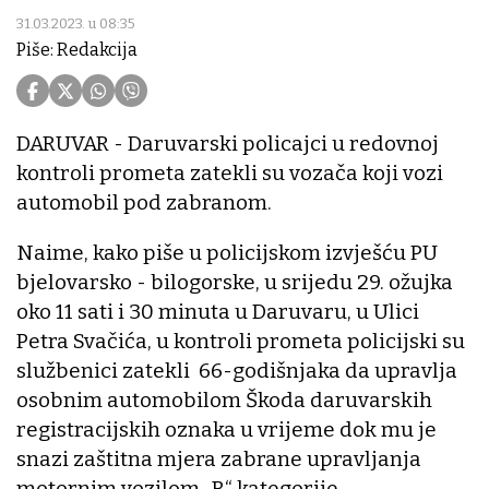
31.03.2023. u 08:35
Piše: Redakcija
DARUVAR - Daruvarski policajci u redovnoj
kontroli prometa zatekli su vozača koji vozi
automobil pod zabranom.
Naime, kako piše u policijskom izvješću PU
bjelovarsko - bilogorske, u srijedu 29. ožujka
oko 11 sati i 30 minuta u Daruvaru, u Ulici
Petra Svačića, u kontroli prometa policijski su
službenici zatekli 66-godišnjaka da upravlja
osobnim automobilom Škoda daruvarskih
registracijskih oznaka u vrijeme dok mu je
snazi zaštitna mjera zabrane upravljanja
motornim vozilom „B“ kategorije.