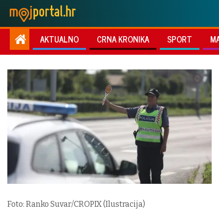
AKTUALNO
CRNA KRONIKA
SPORT
M
Foto: Ranko Suvar/CROPIX (Ilustracija)