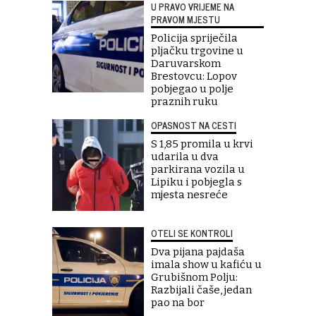
U PRAVO VRIJEME NA
PRAVOM MJESTU
Policija spriječila
pljačku trgovine u
Daruvarskom
Brestovcu: Lopov
pobjegao u polje
praznih ruku
OPASNOST NA CESTI
S 1,85 promila u krvi
udarila u dva
parkirana vozila u
Lipiku i pobjegla s
mjesta nesreće
OTELI SE KONTROLI
Dva pijana pajdaša
imala show u kafiću u
Grubišnom Polju:
Razbijali čaše, jedan
pao na bor