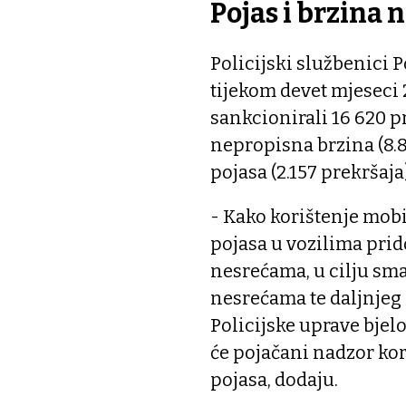
Pojas i brzina 
Policijski službenici 
tijekom devet mjeseci
sankcionirali 16 620 p
nepropisna brzina (8.
pojasa (2.157 prekršaja)
- Kako korištenje mobi
pojasa u vozilima pri
nesrećama, u cilju sm
nesrećama te daljnjeg 
Policijske uprave bjel
će pojačani nadzor kor
pojasa, dodaju.