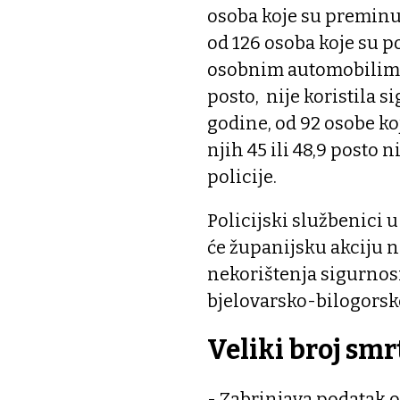
osoba koje su preminu
od 126 osoba koje su 
osobnim automobilima t
posto, nije koristila s
godine, od 92 osobe k
njih 45 ili 48,9 posto n
policije.
Policijski službenici u 
će županijsku akciju n
nekorištenja sigurnosn
bjelovarsko-bilogorsk
Veliki broj smr
- Zabrinjava podatak 