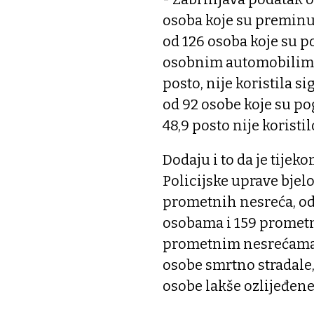
osoba koje su preminu
od 126 osoba koje su 
osobnim automobilima t
posto, nije koristila s
od 92 osobe koje su po
48,9 posto nije koristil
Dodaju i to da je tije
Policijske uprave bjel
prometnih nesreća, od
osobama i 159 prometn
prometnim nesrećama s
osobe smrtno stradale,
osobe lakše ozlijeđene