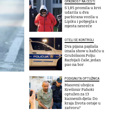
OPASNOST NA CESTI
S 1,85 promila u krvi
udarila u dva
parkirana vozila u
Lipiku i pobjegla s
mjesta nesreće
OTELI SE KONTROLI
Dva pijana pajdaša
imala show u kafiću u
Grubišnom Polju:
Razbijali čaše, jedan
pao na bor
PODIGNUTA OPTUŽNICA
Masovni ubojica
Krešimir Pahoki
optužen za 13
kaznenih djela: Do
kraja života ostaje u
zatvoru?