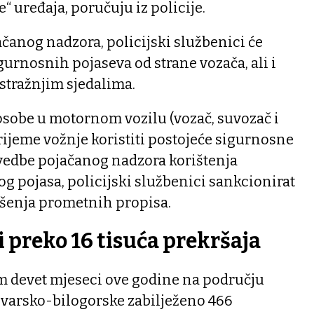
“ uređaja, poručuju iz policije.
čanog nadzora, policijski službenici će
gurnosnih pojaseva od strane vozača, ali i
 stražnjim sjedalima.
 osobe u motornom vozilu (vozač, suvozač i
vrijeme vožnje koristiti postojeće sigurnosne
vedbe pojačanog nadzora korištenja
g pojasa, policijski službenici sankcionirat
ršenja prometnih propisa.
 preko 16 tisuća prekršaja
kom devet mjeseci ove godine na području
ovarsko-bilogorske zabilježeno 466