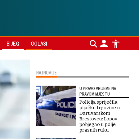
BIJEG
OGLASI
NAJNOVIJE
U PRAVO VRIJEME NA
PRAVOM MJESTU
Policija spriječila
pljačku trgovine u
Daruvarskom
Brestovcu: Lopov
pobjegao u polje
praznih ruku