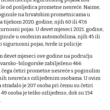
le od posljedica prometne nesreće. Naime,
poginule na hrvatskim prometnicama u
ijekom 2020. godine, njih 60 ili 47,6
igurnosni pojas. U devet mjeseci 2021. godine,
ginule u osobnim automobilima, njih 45 ili
o sigurnosni pojas, tvrde iz policije
kom devet mjeseci ove godine na području
ovarsko-bilogorske zabilježeno 466
 čega četiri prometne nesreće s poginulim
ih nesreća s ozlijeđenim osobama. U ovim
tradalo je 207 osoba pri čemu su četiri
 49 osoba je teško ozlijeđeno, dok su 154
.