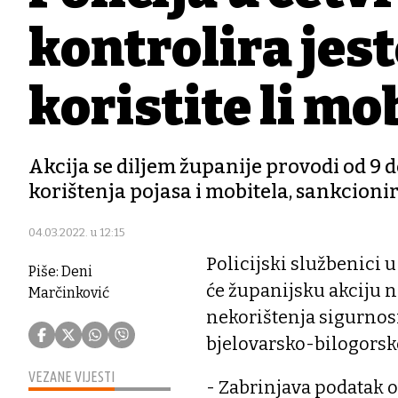
kontrolira jeste
koristite li mo
Akcija se diljem županije provodi od 9 do
korištenja pojasa i mobitela, sankcioni
04.03.2022. u 12:15
Policijski službenici u 
Piše: Deni
će županijsku akciju n
Marčinković
nekorištenja sigurnosn
bjelovarsko-bilogorsk
VEZANE VIJESTI
- Zabrinjava podatak 