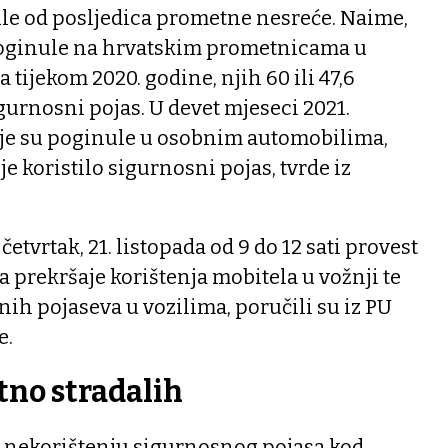
le od posljedica prometne nesreće. Naime,
poginule na hrvatskim prometnicama u
ijekom 2020. godine, njih 60 ili 47,6
igurnosni pojas. U devet mjeseci 2021.
oje su poginule u osobnim automobilima,
ije koristilo sigurnosni pojas, tvrde iz
četvrtak, 21. listopada od 9 do 12 sati provest
a prekršaje korištenja mobitela u vožnji te
ih pojaseva u vozilima, poručili su iz PU
e.
tno stradalih
o nekorištenju sigurnosnog pojasa kod