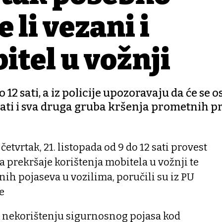
 li vezani i
bitel u vožnji
 12 sati, a iz policije upozoravaju da će se 
rati i sva druga gruba kršenja prometnih p
četvrtak, 21. listopada od 9 do 12 sati provest
a prekršaje korištenja mobitela u vožnji te
ih pojaseva u vozilima, poručili su iz PU
e
o nekorištenju sigurnosnog pojasa kod