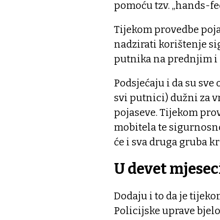
pomoću tzv. „hands-fee
Tijekom provedbe poja
nadzirati korištenje si
putnika na prednjim i
Podsjećaju i da su sve
svi putnici) dužni za 
pojaseve. Tijekom pro
mobitela te sigurnosno
će i sva druga gruba k
U devet mjeseci
Dodaju i to da je tije
Policijske uprave bjel