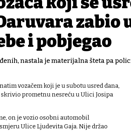
vozača koji se us
Daruvara zabio 
ebe i pobjegao
đenih, nastala je materijalna šteta pa polici
znatim vozačem koji je u subotu usred dana,
a, skrivio prometnu nesreću u Ulici Josipa
, on je vozio osobni automobil
mjeru Ulice Ljudevita Gaja. Nije držao