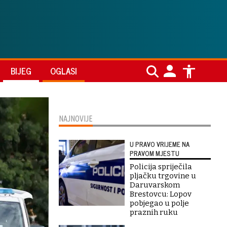
BIJEG
OGLASI
NAJNOVIJE
U PRAVO VRIJEME NA
PRAVOM MJESTU
Policija spriječila
pljačku trgovine u
Daruvarskom
Brestovcu: Lopov
pobjegao u polje
praznih ruku