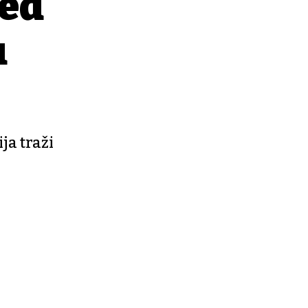
red
u
ja traži