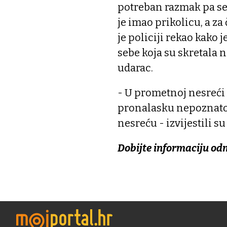
potreban razmak pa se
je imao prikolicu, a z
je policiji rekao kako 
sebe koja su skretala 
udarac.
- U prometnoj nesreći n
pronalasku nepoznatog
nesreću - izvijestili s
Dobijte informaciju od