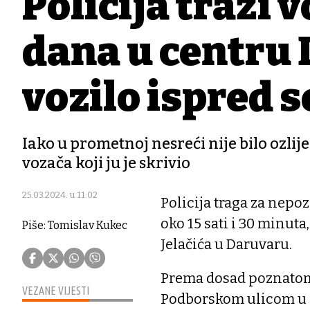
Policija traži 
dana u centru 
vozilo ispred s
Iako u prometnoj nesreći nije bilo ozlije
vozača koji ju je skrivio
25.03.2024. u 11:02
Policija traga za nepo
oko 15 sati i 30 minut
Piše: Tomislav Kukec
Jelačića u Daruvaru.
Prema dosad poznatome
VEZANE VIJESTI
Podborskom ulicom u s