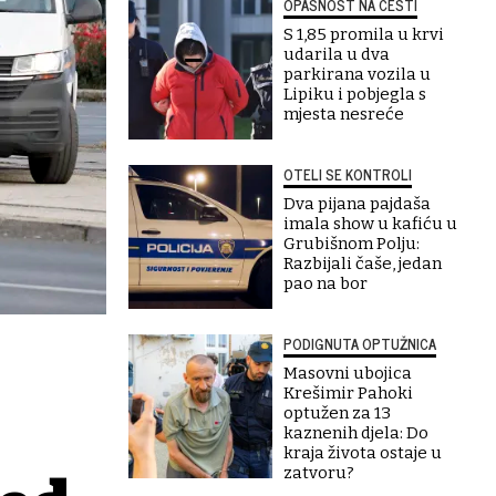
OPASNOST NA CESTI
S 1,85 promila u krvi
udarila u dva
parkirana vozila u
Lipiku i pobjegla s
mjesta nesreće
OTELI SE KONTROLI
Dva pijana pajdaša
imala show u kafiću u
Grubišnom Polju:
Razbijali čaše, jedan
pao na bor
PODIGNUTA OPTUŽNICA
Masovni ubojica
Krešimir Pahoki
optužen za 13
kaznenih djela: Do
kraja života ostaje u
zatvoru?