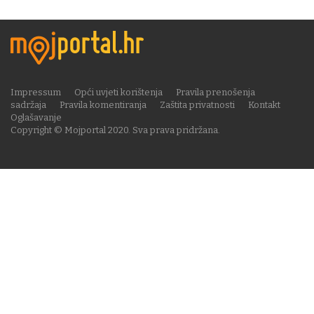
Impressum
Opći uvjeti korištenja
Pravila prenošenja
sadržaja
Pravila komentiranja
Zaštita privatnosti
Kontakt
Oglašavanje
Copyright © Mojportal 2020. Sva prava pridržana.