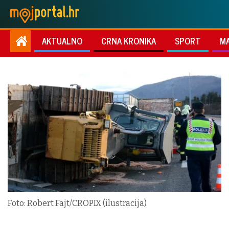
AKTUALNO
CRNA KRONIKA
SPORT
M
Foto: Robert Fajt/CROPIX (ilustracija)