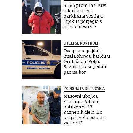
S 1,85 promila u krvi
udarila u dva
parkirana vozila u
Lipiku i pobjegla s
mjesta nesreće
OTELI SE KONTROLI
Dva pijana pajdaša
imala show u kafiću u
Grubišnom Polju:
Razbijali čaše, jedan
pao na bor
PODIGNUTA OPTUŽNICA
Masovni ubojica
Krešimir Pahoki
optužen za 13
kaznenih djela: Do
kraja života ostaje u
zatvoru?