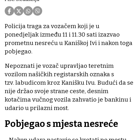
Policija traga za vozačem koji je u
ponedjeljak između 11 i 11.30 sati izazvao
prometnu nesreću u Kaniškoj Ivi i nakon toga
pobjegao.
Nepoznati je vozač upravljao teretnim
vozilom našičkih registarskih oznaka s
tzv. labudicom kroz Kanišku Ivu. Budući da se
nije držao svoje strane ceste, desnim
kotačima vučnog vozila zahvatio je bankinu i
udario u prilazni most.
Pobjegao s mjesta nesreće
- Nakon udara nastavio se kretati po mostu,