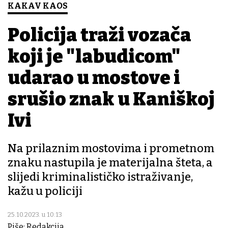
KAKAV KAOS
Policija traži vozača
koji je "labudicom"
udarao u mostove i
srušio znak u Kaniškoj
Ivi
Na prilaznim mostovima i prometnom
znaku nastupila je materijalna šteta, a
slijedi kriminalističko istraživanje,
kažu u policiji
25.10.2023. u 10:13
Piše: Redakcija