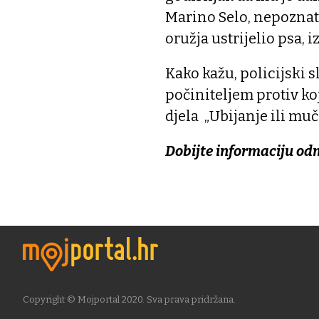
Marino Selo, nepoznati
oružja ustrijelio psa, iz
Kako kažu, policijski 
počiniteljem protiv ko
djela „Ubijanje ili muč
Dobijte informaciju od
Copyright © Mojportal 2020. Sva prava pridržana.