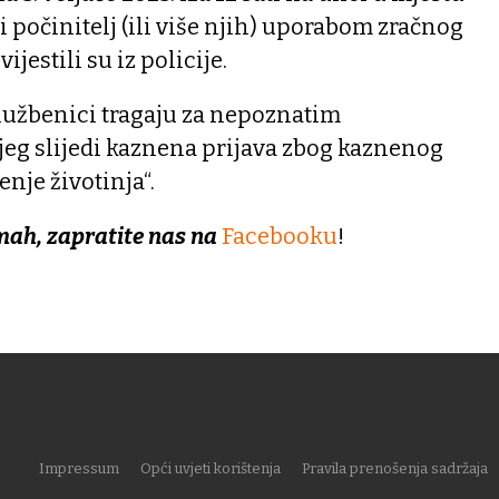
 počinitelj (ili više njih) uporabom zračnog
vijestili su iz policije.
službenici tragaju za nepoznatim
jeg slijedi kaznena prijava zbog kaznenog
enje životinja“.
mah, zapratite nas na
Facebooku
!
Impressum
Opći uvjeti korištenja
Pravila prenošenja sadržaja