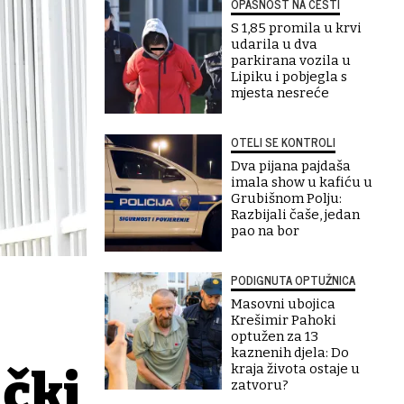
OPASNOST NA CESTI
S 1,85 promila u krvi
udarila u dva
parkirana vozila u
Lipiku i pobjegla s
mjesta nesreće
OTELI SE KONTROLI
Dva pijana pajdaša
imala show u kafiću u
Grubišnom Polju:
Razbijali čaše, jedan
pao na bor
PODIGNUTA OPTUŽNICA
Masovni ubojica
Krešimir Pahoki
optužen za 13
kaznenih djela: Do
kraja života ostaje u
učki
zatvoru?