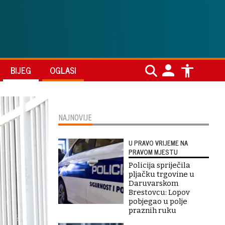
BIJEG
OGLASI
NAJNOVIJE
U PRAVO VRIJEME NA
PRAVOM MJESTU
Policija spriječila
pljačku trgovine u
Daruvarskom
Brestovcu: Lopov
pobjegao u polje
praznih ruku