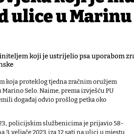
d ulice u Marinu
iteljem koji je ustrijelio psa uporabom z
onske
om koja proteklog tjedna zračnim oružjem
tu Marino Selo. Naime, prema izvješću PU
mili događaj odvio prošlog petka oko
023., policijskim službenicima je prijavio 58-
 3. veljače 2023. iza 12 sati na ulici u mjestu