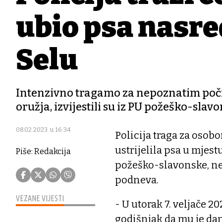
ubio psa nasre
Selu
Intenzivno tragamo za nepoznatim počin
oružja, izvijestili su iz PU požeško-slav
08.02.2023. u 16:34
Policija traga za osob
ustrijelila psa u mjes
Piše: Redakcija
požeško-slavonske, ne
podneva.
VEZANE VIJESTI
- U utorak 7. veljače 2
godišnjak da mu je dana