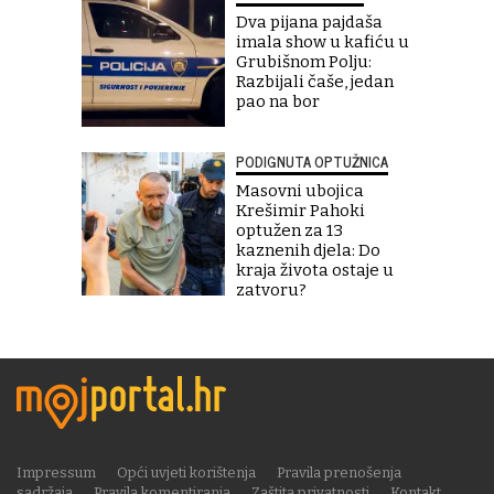
Dva pijana pajdaša
imala show u kafiću u
Grubišnom Polju:
Razbijali čaše, jedan
pao na bor
PODIGNUTA OPTUŽNICA
Masovni ubojica
Krešimir Pahoki
optužen za 13
kaznenih djela: Do
kraja života ostaje u
zatvoru?
Impressum
Opći uvjeti korištenja
Pravila prenošenja
sadržaja
Pravila komentiranja
Zaštita privatnosti
Kontakt