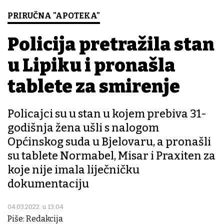
PRIRUČNA "APOTEKA"
Policija pretražila stan
u Lipiku i pronašla
tablete za smirenje
Policajci su u stan u kojem prebiva 31-
godišnja žena ušli s nalogom
Općinskog suda u Bjelovaru, a pronašli
su tablete Normabel, Misar i Praxiten za
koje nije imala liječničku
dokumentaciju
04.03.2022. u 13:04
Piše: Redakcija