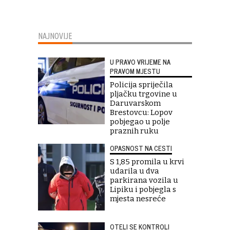
NAJNOVIJE
U PRAVO VRIJEME NA
PRAVOM MJESTU
Policija spriječila
pljačku trgovine u
Daruvarskom
Brestovcu: Lopov
pobjegao u polje
praznih ruku
OPASNOST NA CESTI
S 1,85 promila u krvi
udarila u dva
parkirana vozila u
Lipiku i pobjegla s
mjesta nesreće
OTELI SE KONTROLI