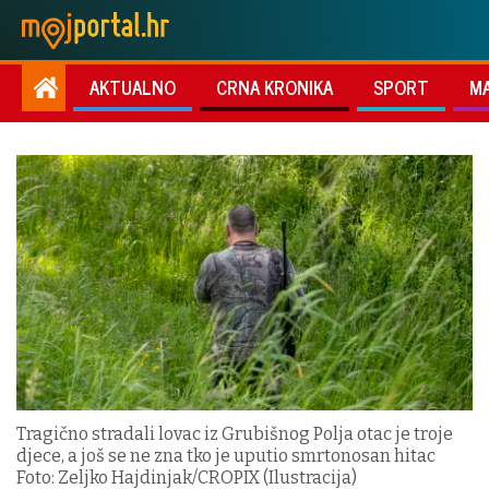
AKTUALNO
CRNA KRONIKA
SPORT
M
Tragično stradali lovac iz Grubišnog Polja otac je troje
djece, a još se ne zna tko je uputio smrtonosan hitac
Foto: Zeljko Hajdinjak/CROPIX (Ilustracija)