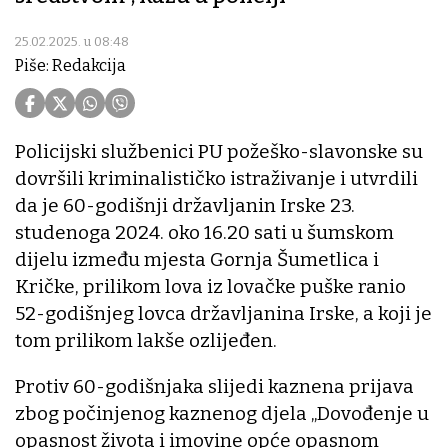
25.02.2025. u 08:48
Piše: Redakcija
Policijski službenici PU požeško-slavonske su
dovršili kriminalističko istraživanje i utvrdili
da je 60-godišnji državljanin Irske 23.
studenoga 2024. oko 16.20 sati u šumskom
dijelu između mjesta Gornja Šumetlica i
Kričke, prilikom lova iz lovačke puške ranio
52-godišnjeg lovca državljanina Irske, a koji je
tom prilikom lakše ozlijeđen.
Protiv 60-godišnjaka slijedi kaznena prijava
zbog počinjenog kaznenog djela „Dovođenje u
opasnost života i imovine opće opasnom