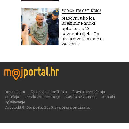
PODIGNUTA OPTUŽNICA
Masovni ubojica
Krešimir Pahoki
optužen za 13
kaznenih djela: Do
kraja života ostaje u
zatvoru?
Impressum
Opći uvjeti korištenja
Pravila prenošenja
sadržaja
Pravila komentiranja
Zaštita privatnosti
Kontakt
Oglašavanje
Copyright © Mojportal 2020. Sva prava pridržana.