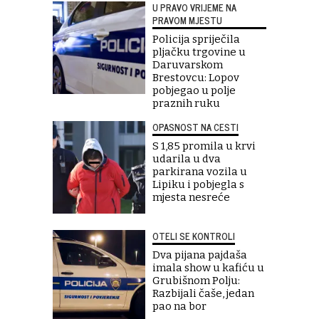
U PRAVO VRIJEME NA
PRAVOM MJESTU
Policija spriječila
pljačku trgovine u
Daruvarskom
Brestovcu: Lopov
pobjegao u polje
praznih ruku
OPASNOST NA CESTI
S 1,85 promila u krvi
udarila u dva
parkirana vozila u
Lipiku i pobjegla s
mjesta nesreće
OTELI SE KONTROLI
Dva pijana pajdaša
imala show u kafiću u
Grubišnom Polju:
Razbijali čaše, jedan
pao na bor