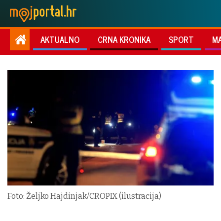
AKTUALNO
CRNA KRONIKA
SPORT
M
Foto: Željko Hajdinjak/CROPIX (ilustracija)