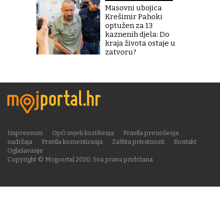
Masovni ubojica
Krešimir Pahoki
optužen za 13
kaznenih djela: Do
kraja života ostaje u
zatvoru?
Impressum
Opći uvjeti korištenja
Pravila prenošenja
sadržaja
Pravila komentiranja
Zaštita privatnosti
Kontakt
Oglašavanje
Copyright © Mojportal 2020. Sva prava pridržana.