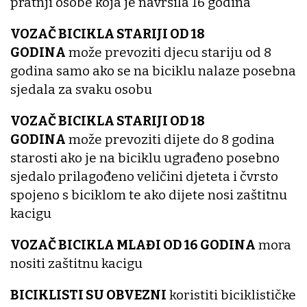
pratnji osobe koja je navršila 16 godina
VOZAČ BICIKLA STARIJI OD 18
GODINA
može prevoziti djecu stariju od 8
godina samo ako se na biciklu nalaze posebna
sjedala za svaku osobu
VOZAČ BICIKLA STARIJI OD 18
GODINA
može prevoziti dijete do 8 godina
starosti ako je na biciklu ugrađeno posebno
sjedalo prilagođeno veličini djeteta i čvrsto
spojeno s biciklom te ako dijete nosi zaštitnu
kacigu
VOZAČ BICIKLA MLAĐI OD 16 GODINA
mora
nositi zaštitnu kacigu
BICIKLISTI SU OBVEZNI
koristiti biciklističke