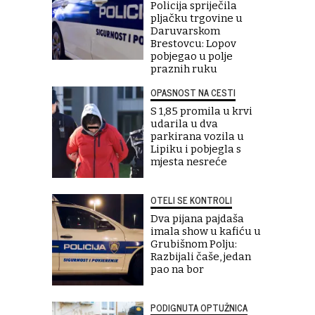
Policija spriječila
pljačku trgovine u
Daruvarskom
Brestovcu: Lopov
pobjegao u polje
praznih ruku
OPASNOST NA CESTI
S 1,85 promila u krvi
udarila u dva
parkirana vozila u
Lipiku i pobjegla s
mjesta nesreće
OTELI SE KONTROLI
Dva pijana pajdaša
imala show u kafiću u
Grubišnom Polju:
Razbijali čaše, jedan
pao na bor
PODIGNUTA OPTUŽNICA