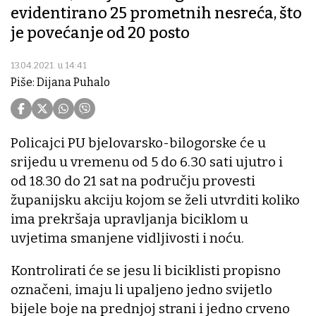
evidentirano 25 prometnih nesreća, što
je povećanje od 20 posto
13.04.2021. u 14:41
Piše: Dijana Puhalo
Policajci PU bjelovarsko-bilogorske će u
srijedu u vremenu od 5 do 6.30 sati ujutro i
od 18.30 do 21 sat na području provesti
županijsku akciju kojom se želi utvrditi koliko
ima prekršaja upravljanja biciklom u
uvjetima smanjene vidljivosti i noću.
Kontrolirati će se jesu li biciklisti propisno
označeni, imaju li upaljeno jedno svijetlo
bijele boje na prednjoj strani i jedno crveno