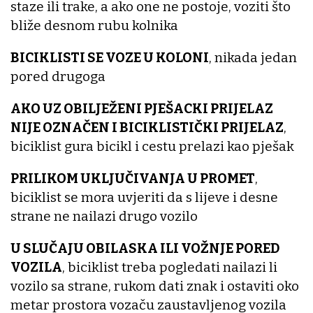
staze ili trake, a ako one ne postoje, voziti što
bliže desnom rubu kolnika
BICIKLISTI SE VOZE U KOLONI
, nikada jedan
pored drugoga
AKO UZ OBILJEŽENI PJEŠACKI PRIJELAZ
NIJE OZNAČEN I BICIKLISTIČKI PRIJELAZ
,
biciklist gura bicikl i cestu prelazi kao pješak
PRILIKOM UKLJUČIVANJA U PROMET
,
biciklist se mora uvjeriti da s lijeve i desne
strane ne nailazi drugo vozilo
U SLUČAJU OBILASKA ILI VOŽNJE PORED
VOZILA
, biciklist treba pogledati nailazi li
vozilo sa strane, rukom dati znak i ostaviti oko
metar prostora vozaču zaustavljenog vozila