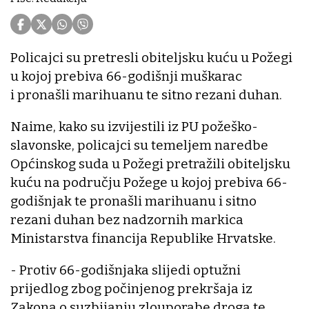
Policajci su pretresli obiteljsku kuću u Požegi
u kojoj prebiva 66-godišnji muškarac
i pronašli marihuanu te sitno rezani duhan.
Naime, kako su izvijestili iz PU požeško-
slavonske, policajci su temeljem naredbe
Općinskog suda u Požegi pretražili obiteljsku
kuću na području Požege u kojoj prebiva 66-
godišnjak te pronašli marihuanu i sitno
rezani duhan bez nadzornih markica
Ministarstva financija Republike Hrvatske.
- Protiv 66-godišnjaka slijedi optužni
prijedlog zbog počinjenog prekršaja iz
Zakona o suzbijanju zlouporabe droga te