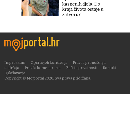
kaznenih djela: Do
kraja života ostaje u
zatvoru?
Impressum
Opći uvjeti korištenja
Pravila prenošenja
sadržaja
Pravila komentiranja
Zaštita privatnosti
Kontakt
Oglašavanje
Copyright © Mojportal 2020. Sva prava pridržana.