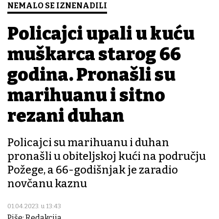
NEMALO SE IZNENADILI
Policajci upali u kuću
muškarca starog 66
godina. Pronašli su
marihuanu i sitno
rezani duhan
Policajci su marihuanu i duhan
pronašli u obiteljskoj kući na području
Požege, a 66-godišnjak je zaradio
novčanu kaznu
01.04.2023. u 13:43
Piše: Redakcija