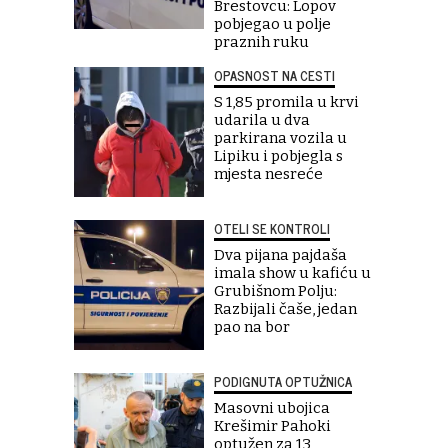
Brestovcu: Lopov
pobjegao u polje
praznih ruku
OPASNOST NA CESTI
S 1,85 promila u krvi
udarila u dva
parkirana vozila u
Lipiku i pobjegla s
mjesta nesreće
OTELI SE KONTROLI
Dva pijana pajdaša
imala show u kafiću u
Grubišnom Polju:
Razbijali čaše, jedan
pao na bor
PODIGNUTA OPTUŽNICA
Masovni ubojica
Krešimir Pahoki
optužen za 13