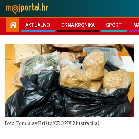
AKTUALNO
CRNA KRONIKA
SPORT
M
Foto: Tomislav Krišto/CROPIX (ilustracija)