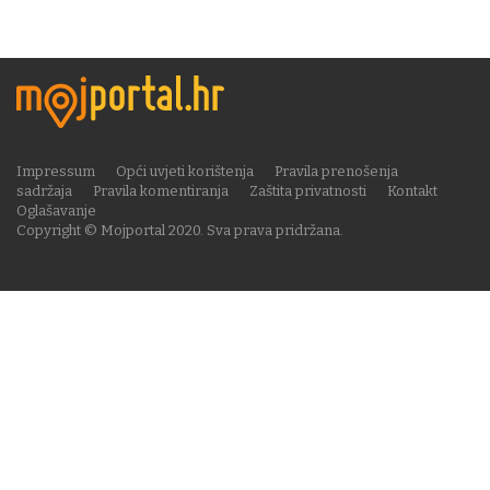
Impressum
Opći uvjeti korištenja
Pravila prenošenja
sadržaja
Pravila komentiranja
Zaštita privatnosti
Kontakt
Oglašavanje
Copyright © Mojportal 2020. Sva prava pridržana.