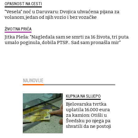
OPASNOST NA CESTI
"Vesela" noć u Daruvaru: Dvojica uhvaćena pijana za
volanom, jedan od njih vozio i bez vozačke
ŽIVOTNA PRIČA
Jitka Pleša: "Nagledala sam se smrti za 16 života, tri puta
umalo poginula, dobila PTSP... Sad sam pronašla mir"
NAJNOVIJE
KUPNJA NA SLIJEPO
Bjelovarska tvrtka
uplatila 16.000 eura
za kamion: Otišli u
Švedsku po njega pa
shvatili da ne postoji