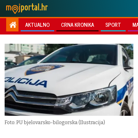
AKTUALNO
CRNA KRONIKA
SPORT
M
Foto: PU bjelovarsko-bilogorska (Ilustracija)