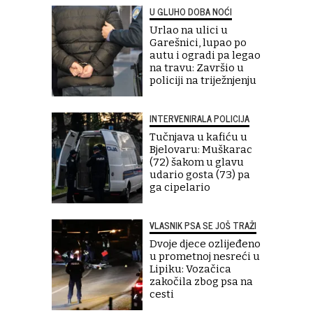
U GLUHO DOBA NOĆI
Urlao na ulici u
Garešnici, lupao po
autu i ogradi pa legao
na travu: Završio u
policiji na triježnjenju
INTERVENIRALA POLICIJA
Tučnjava u kafiću u
Bjelovaru: Muškarac
(72) šakom u glavu
udario gosta (73) pa
ga cipelario
VLASNIK PSA SE JOŠ TRAŽI
Dvoje djece ozlijeđeno
u prometnoj nesreći u
Lipiku: Vozačica
zakočila zbog psa na
cesti