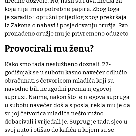
uredne dozvole. No, našli su i dva metka za
koja nije imao potrebne papire. Zbog toga
je zaradio i optužni prijedlog zbog prekršaja
iz Zakona o nabavi i posjedovanju oružja. Svo
pronađeno oružje mu je privremeno oduzeto.
Provocirali mu ženu?
Kako smo tada neslužbeno doznali, 27-
godišnjak se u subotu kasno navečer odlučio
obračunati s četvoricom mladića koji su
navodno bili neugodni prema njegovoj
supruzi. Naime, nakon što je njegova supruga
u subotu navečer došla s posla, rekla mu je da
su joj četvorica mladića nešto ružno
dobacivali i vrijeđali je. Suprug je tada sjeo u
svoj auto i otišao do kafića u kojem su se