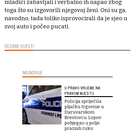
mladići zabavljali i verbalno ih napao zbog
toga što su izgovorili njegovoj ženi. Oni su ga,
navodno, tada toliko isprovocirali da je sjeo u
svoj auto i počeo pucati.
VEZANE VIJESTI
NAJNOVIJE
U PRAVO VRIJEME NA
PRAVOM MJESTU
Policija spriječila
pljačku trgovine u
Daruvarskom
Brestovcu: Lopov
pobjegao u polje
praznih ruku