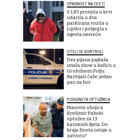
OPASNOST NA CESTI
S 1,85 promila u krvi
udarila u dva
parkirana vozila u
Lipiku i pobjegla s
mjesta nesreće
OTELI SE KONTROLI
Dva pijana pajdaša
imala show u kafiću u
Grubišnom Polju:
Razbijali čaše, jedan
pao na bor
PODIGNUTA OPTUŽNICA
Masovni ubojica
Krešimir Pahoki
optužen za 13
kaznenih djela: Do
kraja života ostaje u
zatvoru?