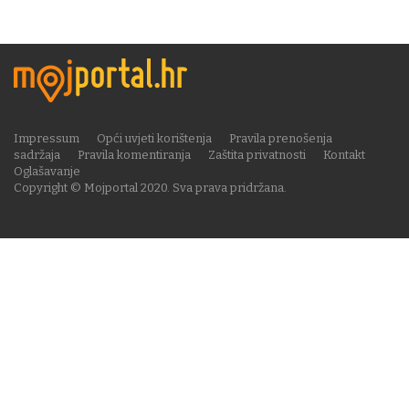
Impressum
Opći uvjeti korištenja
Pravila prenošenja
sadržaja
Pravila komentiranja
Zaštita privatnosti
Kontakt
Oglašavanje
Copyright © Mojportal 2020. Sva prava pridržana.