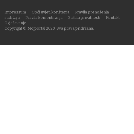
Impressum
Opći uvjeti korištenja
Pravila prenošenja
sadržaja
Pravila komentiranja
Zaštita privatnosti
Kontakt
Oglašavanje
Copyright © Mojportal 2020. Sva prava pridržana.