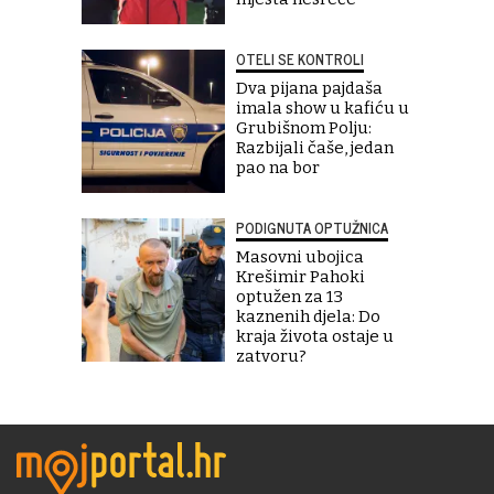
OTELI SE KONTROLI
Dva pijana pajdaša
imala show u kafiću u
Grubišnom Polju:
Razbijali čaše, jedan
pao na bor
PODIGNUTA OPTUŽNICA
Masovni ubojica
Krešimir Pahoki
optužen za 13
kaznenih djela: Do
kraja života ostaje u
zatvoru?