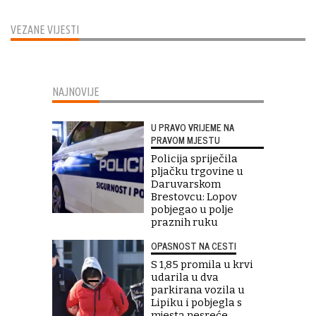
VEZANE VIJESTI
NAJNOVIJE
U PRAVO VRIJEME NA
PRAVOM MJESTU
Policija spriječila
pljačku trgovine u
Daruvarskom
Brestovcu: Lopov
pobjegao u polje
praznih ruku
OPASNOST NA CESTI
S 1,85 promila u krvi
udarila u dva
parkirana vozila u
Lipiku i pobjegla s
mjesta nesreće