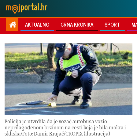
AKTUALNO
CRNA KRONIKA
SPORT
M
Policija je utvrdila da je vozač autobusa vozio
neprilagođenom brzinom na cesti koja je bila mokra i
skliska/Foto: Damir Krajač/CROPIX (ilustracija)