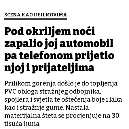
SCENA KAO U FILMOVIMA
Pod okriljem noći
zapalio joj automobil
pa telefonom prijetio
njoj i prijateljima
Prilikom gorenja došlo je do topljenja
PVC obloga stražnjeg odbojnika,
spojlera i svjetla te oštećenja boje i laka
kao i stražnje gume. Nastala
materijalna šteta se procjenjuje na 30
tisuća kuna