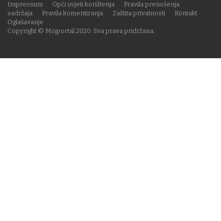
Impressum
Opći uvjeti korištenja
Pravila prenošenja
sadržaja
Pravila komentiranja
Zaštita privatnosti
Kontakt
Oglašavanje
Copyright © Mojportal 2020. Sva prava pridržana.