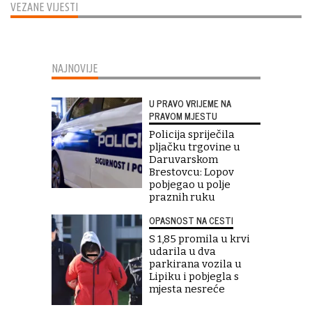
VEZANE VIJESTI
NAJNOVIJE
U PRAVO VRIJEME NA
PRAVOM MJESTU
Policija spriječila
pljačku trgovine u
Daruvarskom
Brestovcu: Lopov
pobjegao u polje
praznih ruku
OPASNOST NA CESTI
S 1,85 promila u krvi
udarila u dva
parkirana vozila u
Lipiku i pobjegla s
mjesta nesreće