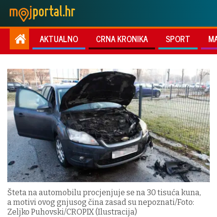
AKTUALNO
CRNA KRONIKA
SPORT
M
Šteta na automobilu procjenjuje se na 30 tisuća kuna,
a motivi ovog gnjusog čina zasad su nepoznati/Foto:
Zeljko Puhovski/CROPIX (Ilustracija)