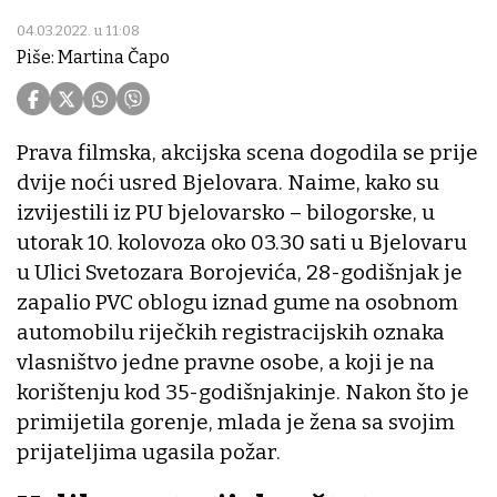
04.03.2022. u 11:08
Piše: Martina Čapo
Prava filmska, akcijska scena dogodila se prije
dvije noći usred Bjelovara. Naime, kako su
izvijestili iz PU bjelovarsko – bilogorske, u
utorak 10. kolovoza oko 03.30 sati u Bjelovaru
u Ulici Svetozara Borojevića, 28-godišnjak je
zapalio PVC oblogu iznad gume na osobnom
automobilu riječkih registracijskih oznaka
vlasništvo jedne pravne osobe, a koji je na
korištenju kod 35-godišnjakinje. Nakon što je
primijetila gorenje, mlada je žena sa svojim
prijateljima ugasila požar.