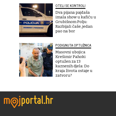
OTELI SE KONTROLI
Dva pijana pajdaša
imala show u kafiću u
Grubišnom Polju:
Razbijali čaše, jedan
pao na bor
PODIGNUTA OPTUŽNICA
Masovni ubojica
Krešimir Pahoki
optužen za 13
kaznenih djela: Do
kraja života ostaje u
zatvoru?