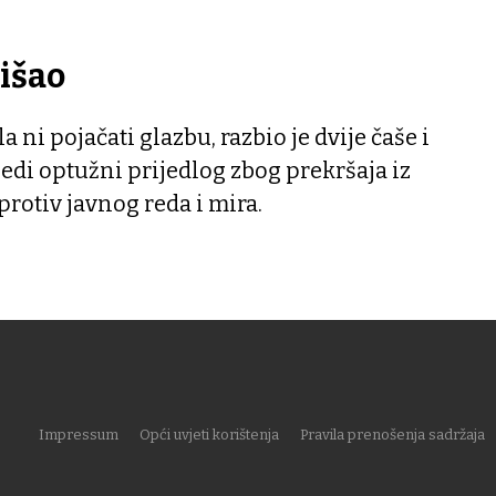
tišao
a ni pojačati glazbu, razbio je dvije čaše i
ijedi optužni prijedlog zbog prekršaja iz
rotiv javnog reda i mira.
Impressum
Opći uvjeti korištenja
Pravila prenošenja sadržaja