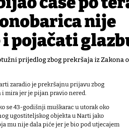
bijao čaše po ter
konobarica nije
e i pojačati glazb
tužni prijedlog zbog prekršaja iz Zakona o
arti zaradio je prekršajnu prijavu zbog
 mira jer je pijan pravio nered.
kako se 43-godišnji muškarac u utorak oko
dnog ugostiteljskog objekta u Narti jako
ja mu nije dala piće jer je bio pod utjecajem