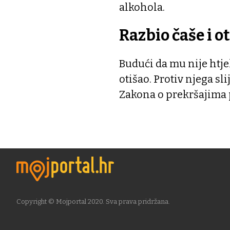
alkohola.
Razbio čaše i o
Budući da mu nije htjel
otišao. Protiv njega sl
Zakona o prekršajima p
Copyright © Mojportal 2020. Sva prava pridržana.