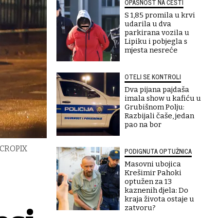
OPASNOST NA CESTI
S 1,85 promila u krvi
udarila u dva
parkirana vozila u
Lipiku i pobjegla s
mjesta nesreće
OTELI SE KONTROLI
Dva pijana pajdaša
imala show u kafiću u
Grubišnom Polju:
Razbijali čaše, jedan
pao na bor
k/CROPIX
PODIGNUTA OPTUŽNICA
Masovni ubojica
Krešimir Pahoki
optužen za 13
kaznenih djela: Do
kraja života ostaje u
zatvoru?