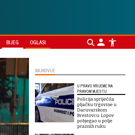
BIJEG
OGLASI
NAJNOVIJE
U PRAVO VRIJEME NA
PRAVOM MJESTU
Policija spriječila
pljačku trgovine u
Daruvarskom
Brestovcu: Lopov
pobjegao u polje
praznih ruku