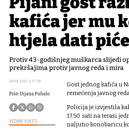
Pijani gost raz
kafića jer mu 
htjela dati pić
Protiv 43-godišnjeg muškarca slijedi op
prekršajima protiv javnog reda i mira
28.04.2021. u 17:36
Gost jednog kafića u N
remećenja javnog reda i
Piše: Dijana Puhalo
Policija je izvjestila 
17.50 sati na terasi je
VEZANE VIJESTI
naljutio konobaricu ko