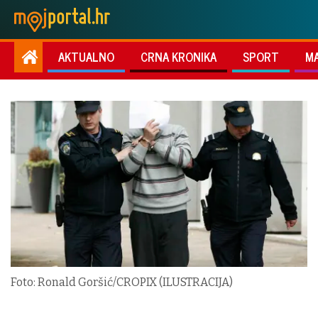
AKTUALNO
CRNA KRONIKA
SPORT
M
Foto: Ronald Goršić/CROPIX (ILUSTRACIJA)