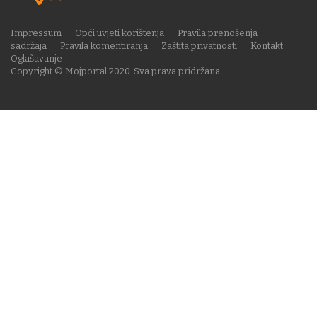
Impressum
Opći uvjeti korištenja
Pravila prenošenja
sadržaja
Pravila komentiranja
Zaštita privatnosti
Kontakt
Oglašavanje
Copyright © Mojportal 2020. Sva prava pridržana.