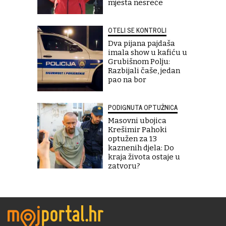
mjesta nesreće
OTELI SE KONTROLI
Dva pijana pajdaša
imala show u kafiću u
Grubišnom Polju:
Razbijali čaše, jedan
pao na bor
PODIGNUTA OPTUŽNICA
Masovni ubojica
Krešimir Pahoki
optužen za 13
kaznenih djela: Do
kraja života ostaje u
zatvoru?