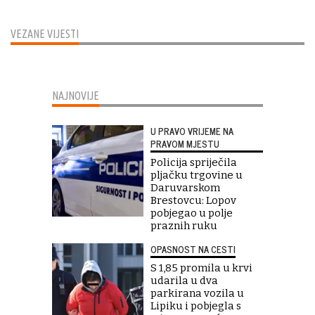
VEZANE VIJESTI
NAJNOVIJE
U PRAVO VRIJEME NA
PRAVOM MJESTU
Policija spriječila
pljačku trgovine u
Daruvarskom
Brestovcu: Lopov
pobjegao u polje
praznih ruku
OPASNOST NA CESTI
S 1,85 promila u krvi
udarila u dva
parkirana vozila u
Lipiku i pobjegla s