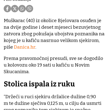
Muškarac (40) iz okolice Bjelovara osuđen je
na dvije godine i deset mjeseci bezuvjetnog
zatvora zbog pokušaja ubojstva poznanika na
kojeg je u kafiću nasrnuo velikom sjekirom,
piše
Danica.hr
.
Prema pravomoćnoj presudi, sve se dogodilo
u kolovozu oko 19 sati u kafiću u Novim
Skucanima.
Stolica ispala iz ruku
“Držeći u ruci sjekiru držalice dužine 0,90
m te dužine sječiva 0,125 m, u cilju da usmrti
svog poznanika tom sjekirom je snažno