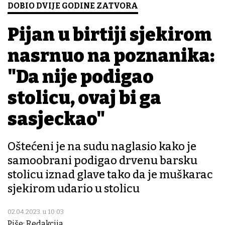
DOBIO DVIJE GODINE ZATVORA
Pijan u birtiji sjekirom
nasrnuo na poznanika:
"Da nije podigao
stolicu, ovaj bi ga
sasjeckao"
Oštećeni je na sudu naglasio kako je
samoobrani podigao drvenu barsku
stolicu iznad glave tako da je muškarac
sjekirom udario u stolicu
02.04.2023. u 10:03
Piše: Redakcija