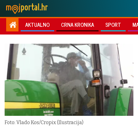
AKTUALNO
CRNA KRONIKA
SPORT
M
Foto: Vlado Kos/Cropix (Ilustracija)