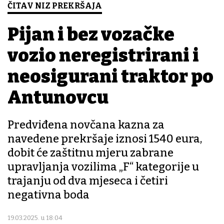
ČITAV NIZ PREKRŠAJA
Pijan i bez vozačke
vozio neregistrirani i
neosigurani traktor po
Antunovcu
Predviđena novčana kazna za
navedene prekršaje iznosi 1540 eura,
dobit će zaštitnu mjeru zabrane
upravljanja vozilima „F“ kategorije u
trajanju od dva mjeseca i četiri
negativna boda
19.03.2025. u 18:04