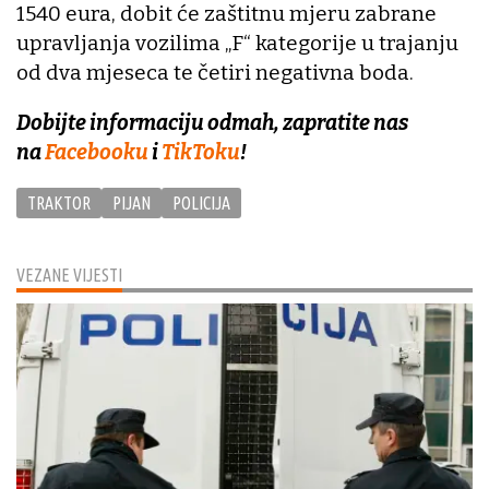
1540 eura, dobit će zaštitnu mjeru zabrane
upravljanja vozilima „F“ kategorije u trajanju
od dva mjeseca te četiri negativna boda.
Dobijte informaciju odmah, zapratite nas
na
Facebooku
i
TikToku
!
TRAKTOR
PIJAN
POLICIJA
VEZANE VIJESTI