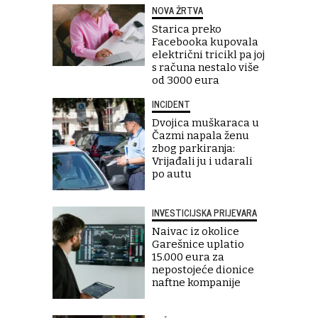
NOVA ŽRTVA
Starica preko
Facebooka kupovala
električni tricikl pa joj
s računa nestalo više
od 3000 eura
INCIDENT
Dvojica muškaraca u
Čazmi napala ženu
zbog parkiranja:
Vrijađali ju i udarali
po autu
INVESTICIJSKA PRIJEVARA
Naivac iz okolice
Garešnice uplatio
15.000 eura za
nepostojeće dionice
naftne kompanije