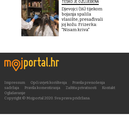
TEŠKO JE OZLIJEĐENA
Djevojci (16) tijekom
bojanja spalila
vlasište, presađivali
joj kožu. Frizerka:
"Nisam kriva"
Impressum
Opći uvjeti korištenja
Pravila prenošenja
sadržaja
Pravila komentiranja
Zaštita privatnosti
Kontakt
Oglašavanje
Copyright © Mojportal 2020. Sva prava pridržana.