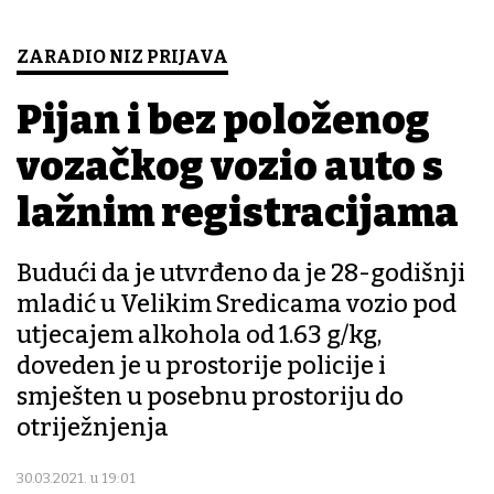
ZARADIO NIZ PRIJAVA
Pijan i bez položenog
vozačkog vozio auto s
lažnim registracijama
Budući da je utvrđeno da je 28-godišnji
mladić u Velikim Sredicama vozio pod
utjecajem alkohola od 1.63 g/kg,
doveden je u prostorije policije i
smješten u posebnu prostoriju do
otriježnjenja
30.03.2021. u 19:01