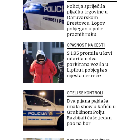
Policija spriječila
pljačku trgovine u
Daruvarskom
Brestovcu: Lopov
pobjegao u polje
praznih ruku
OPASNOST NA CESTI
S 1,85 promila u krvi
udarila u dva
parkirana vozila u
Lipiku i pobjegla s
mjesta nesreće
OTELI SE KONTROLI
Dva pijana pajdaša
imala show u kafiću u
Grubišnom Polju:
Razbijali čaše, jedan
pao na bor