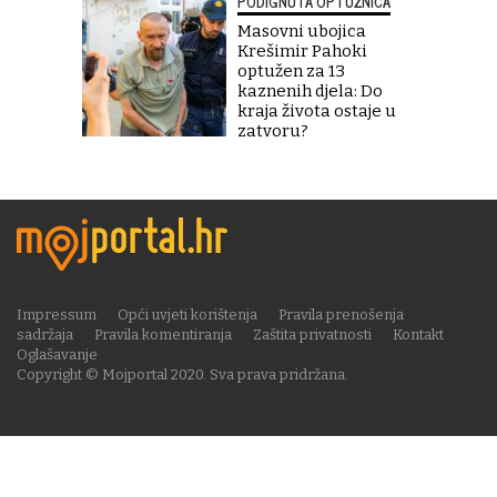
PODIGNUTA OPTUŽNICA
Masovni ubojica
Krešimir Pahoki
optužen za 13
kaznenih djela: Do
kraja života ostaje u
zatvoru?
Impressum
Opći uvjeti korištenja
Pravila prenošenja
sadržaja
Pravila komentiranja
Zaštita privatnosti
Kontakt
Oglašavanje
Copyright © Mojportal 2020. Sva prava pridržana.