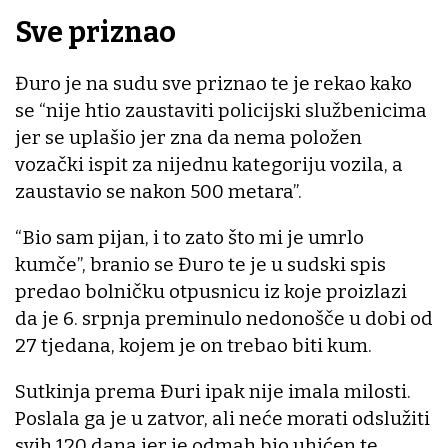
Sve priznao
Đuro je na sudu sve priznao te je rekao kako
se “nije htio zaustaviti policijski službenicima
jer se uplašio jer zna da nema položen
vozački ispit za nijednu kategoriju vozila, a
zaustavio se nakon 500 metara”.
“Bio sam pijan, i to zato što mi je umrlo
kumče”, branio se Đuro te je u sudski spis
predao bolničku otpusnicu iz koje proizlazi
da je 6. srpnja preminulo nedonošče u dobi od
27 tjedana, kojem je on trebao biti kum.
Sutkinja prema Đuri ipak nije imala milosti.
Poslala ga je u zatvor, ali neće morati odslužiti
svih 120 dana jer je odmah bio uhićen te