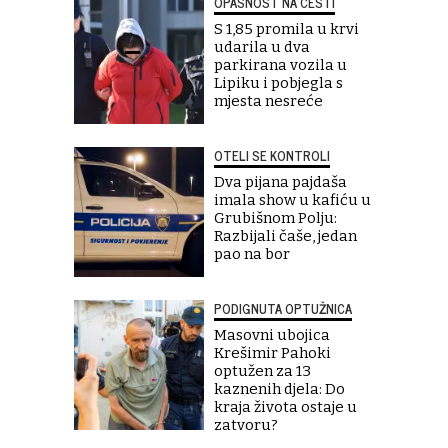
OPASNOST NA CESTI
S 1,85 promila u krvi
udarila u dva
parkirana vozila u
Lipiku i pobjegla s
mjesta nesreće
OTELI SE KONTROLI
Dva pijana pajdaša
imala show u kafiću u
Grubišnom Polju:
Razbijali čaše, jedan
pao na bor
PODIGNUTA OPTUŽNICA
Masovni ubojica
Krešimir Pahoki
optužen za 13
kaznenih djela: Do
kraja života ostaje u
zatvoru?