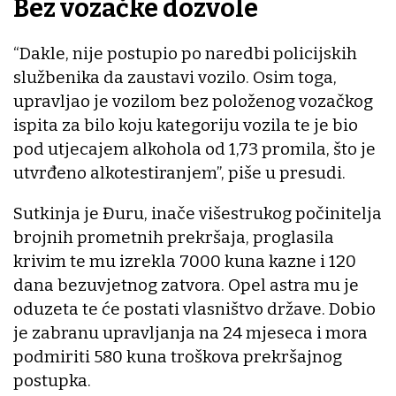
Bez vozačke dozvole
“Dakle, nije postupio po naredbi policijskih
službenika da zaustavi vozilo. Osim toga,
upravljao je vozilom bez položenog vozačkog
ispita za bilo koju kategoriju vozila te je bio
pod utjecajem alkohola od 1,73 promila, što je
utvrđeno alkotestiranjem”, piše u presudi.
Sutkinja je Đuru, inače višestrukog počinitelja
brojnih prometnih prekršaja, proglasila
krivim te mu izrekla 7000 kuna kazne i 120
dana bezuvjetnog zatvora. Opel astra mu je
oduzeta te će postati vlasništvo države. Dobio
je zabranu upravljanja na 24 mjeseca i mora
podmiriti 580 kuna troškova prekršajnog
postupka.