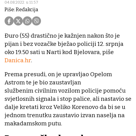
04.08.2022. u 11:57
Piše: Redakcija
Đuro (55) drastično je kažnjen nakon što je
pijan i bez vozačke bježao policiji 12. srpnja
oko 19.50 sati u Narti kod Bjelovara, piše
Danica.hr
.
Prema presudi, on je upravljao Opelom
Astrom te je bio zaustavljan
službenim civilnim vozilom policije pomoću
svjetlosnih signala i stop palice, ali nastavio se
dalje kretati kroz Veliko Korenovo da bi se u
jednom trenutku zaustavio izvan naselja na
makadamskom putu.