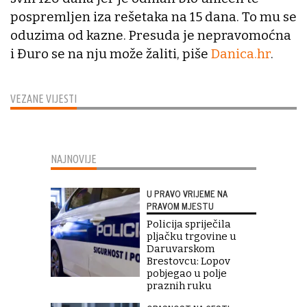
pospremljen iza rešetaka na 15 dana. To mu se
oduzima od kazne. Presuda je nepravomoćna
i Đuro se na nju može žaliti, piše
Danica.hr
.
VEZANE VIJESTI
NAJNOVIJE
U PRAVO VRIJEME NA
PRAVOM MJESTU
Policija spriječila
pljačku trgovine u
Daruvarskom
Brestovcu: Lopov
pobjegao u polje
praznih ruku