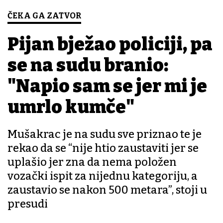
ČEKA GA ZATVOR
Pijan bježao policiji, pa
se na sudu branio:
"Napio sam se jer mi je
umrlo kumče"
Mušakrac je na sudu sve priznao te je
rekao da se “nije htio zaustaviti jer se
uplašio jer zna da nema položen
vozački ispit za nijednu kategoriju, a
zaustavio se nakon 500 metara”, stoji u
presudi