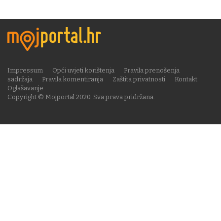
Impressum
Opći uvjeti korištenja
Pravila prenošenja
sadržaja
Pravila komentiranja
Zaštita privatnosti
Kontakt
Oglašavanje
Copyright © Mojportal 2020. Sva prava pridržana.