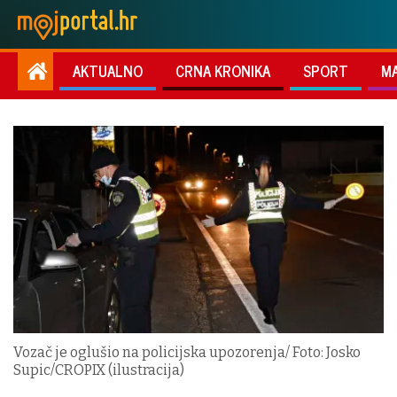
AKTUALNO
CRNA KRONIKA
SPORT
M
Vozač je oglušio na policijska upozorenja/ Foto: Josko
Supic/CROPIX (ilustracija)