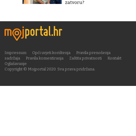
zatvoru?
Impressum
Opći uvjeti korištenja
Pravila prenošenja
sadržaja
Pravila komentiranja
Zaštita privatnosti
Kontakt
Oglašavanje
Copyright © Mojportal 2020. Sva prava pridržana.