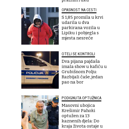
OPASNOST NA CESTI
S 1,85 promila u krvi
udarila u dva
parkirana vozila u
Lipiku i pobjegla s
mjesta nesreće
OTELI SE KONTROLI
Dva pijana pajdaša
imala show u kafiću u
Grubišnom Polju:
Razbijali čaše, jedan
pao na bor
PODIGNUTA OPTUŽNICA
Masovni ubojica
Krešimir Pahoki
optužen za 13
kaznenih djela: Do
kraja života ostaje u