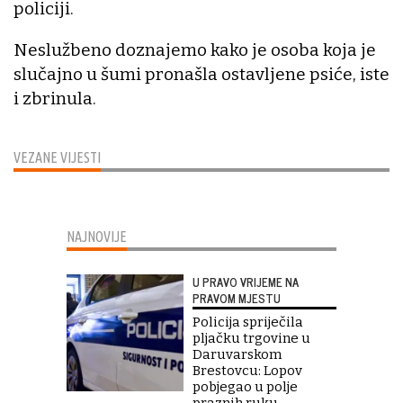
policiji.
Neslužbeno doznajemo kako je osoba koja je
slučajno u šumi pronašla ostavljene psiće, iste
i zbrinula.
VEZANE VIJESTI
NAJNOVIJE
U PRAVO VRIJEME NA
PRAVOM MJESTU
Policija spriječila
pljačku trgovine u
Daruvarskom
Brestovcu: Lopov
pobjegao u polje
praznih ruku