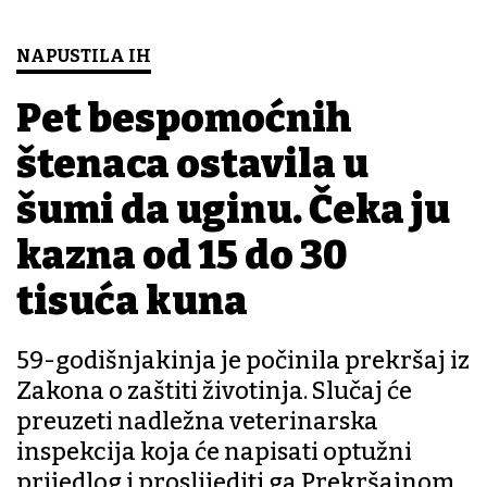
NAPUSTILA IH
Pet bespomoćnih
štenaca ostavila u
šumi da uginu. Čeka ju
kazna od 15 do 30
tisuća kuna
59-godišnjakinja je počinila prekršaj iz
Zakona o zaštiti životinja. Slučaj će
preuzeti nadležna veterinarska
inspekcija koja će napisati optužni
prijedlog i proslijediti ga Prekršajnom