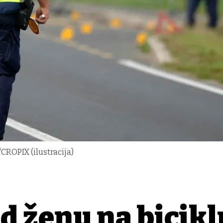
/CROPIX (ilustracija)
d ženu na bicikl