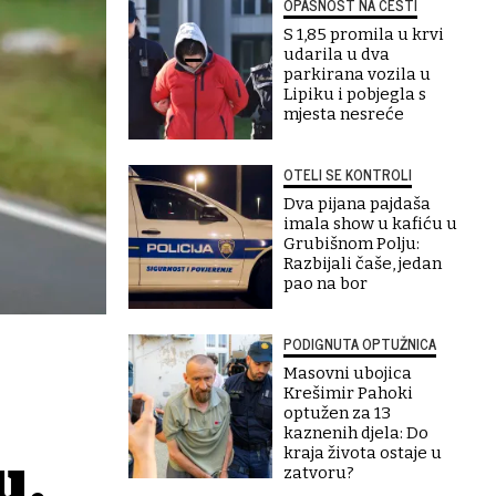
OPASNOST NA CESTI
S 1,85 promila u krvi
udarila u dva
parkirana vozila u
Lipiku i pobjegla s
mjesta nesreće
OTELI SE KONTROLI
Dva pijana pajdaša
imala show u kafiću u
Grubišnom Polju:
Razbijali čaše, jedan
pao na bor
PODIGNUTA OPTUŽNICA
Masovni ubojica
Krešimir Pahoki
optužen za 13
kaznenih djela: Do
kraja života ostaje u
u,
zatvoru?