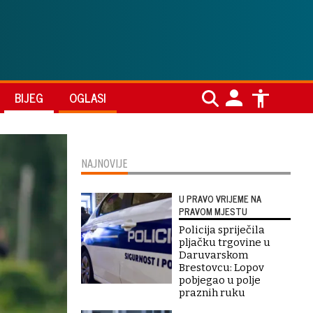
BIJEG
OGLASI
NAJNOVIJE
U PRAVO VRIJEME NA
PRAVOM MJESTU
Policija spriječila
pljačku trgovine u
Daruvarskom
Brestovcu: Lopov
pobjegao u polje
praznih ruku