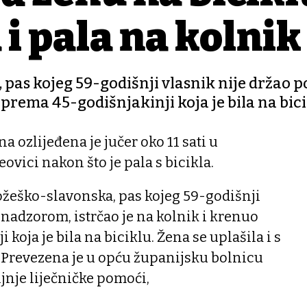
 i pala na kolnik
 pas kojeg 59-godišnji vlasnik nije držao p
 prema 45-godišnjakinji koja je bila na bic
a ozlijeđena je jučer oko 11 sati u
ovici nakon što je pala s bicikla.
požeško-slavonska, pas kojeg 59-godišnji
 nadzorom, istrčao je na kolnik i krenuo
koja je bila na biciklu. Žena se uplašila i s
. Prevezena je u opću županijsku bolnicu
jnje liječničke pomoći,