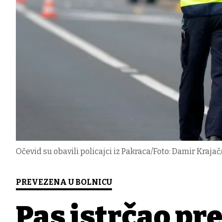
Očevid su obavili policajci iz Pakraca/Foto: Damir Krajač
PREVEZENA U BOLNICU
Pas istrčao pre