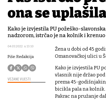
ona se uplašila
Kako je izvjestila PU požeško-slavonska,
nadzorom, istrčao je na kolnik i krenuo
04.03.2022. u 13:10
Žena u dobi od 45 godin
Omanovačkoj ulici u Še
Piše: Redakcija
Kako je izvjestila PU 
vlasnik nije držao pod
VEZANE VIJESTI
prema 45-godišnjakinji 
bicikla pala na kolnik
Pakrac na pružanje dal