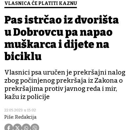
VLASNICA ĆE PLATITI KAZNU
Pas istrčao iz dvorišta
u Dobrovcu pa napao
muškarca i dijete na
biciklu
Vlasnici psa uručen je prekršajni nalog
zbog počinjenog prekršaja iz Zakona o
prekršajima protiv javnog reda i mir,
kažu iz policije
22.05.2023. u 15:02
Piše: Redakcija