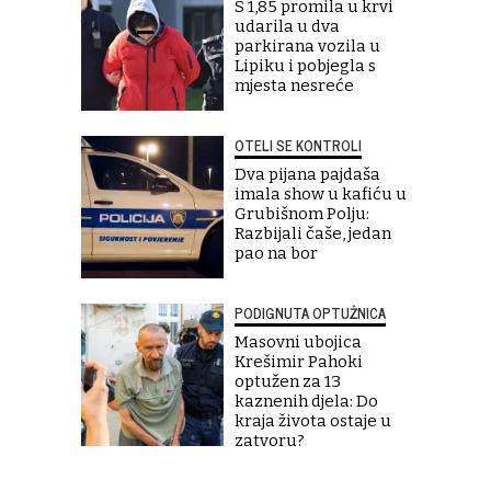
S 1,85 promila u krvi
udarila u dva
parkirana vozila u
Lipiku i pobjegla s
mjesta nesreće
OTELI SE KONTROLI
Dva pijana pajdaša
imala show u kafiću u
Grubišnom Polju:
Razbijali čaše, jedan
pao na bor
PODIGNUTA OPTUŽNICA
Masovni ubojica
Krešimir Pahoki
optužen za 13
kaznenih djela: Do
kraja života ostaje u
zatvoru?