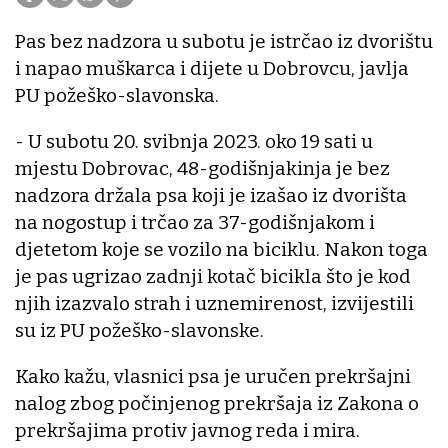
Pas bez nadzora u subotu je istrčao iz dvorištu
i napao muškarca i dijete u Dobrovcu, javlja
PU požeško-slavonska.
- U subotu 20. svibnja 2023. oko 19 sati u
mjestu Dobrovac, 48-godišnjakinja je bez
nadzora držala psa koji je izašao iz dvorišta
na nogostup i trčao za 37-godišnjakom i
djetetom koje se vozilo na biciklu. Nakon toga
je pas ugrizao zadnji kotač bicikla što je kod
njih izazvalo strah i uznemirenost, izvijestili
su iz PU požeško-slavonske.
Kako kažu, vlasnici psa je uručen prekršajni
nalog zbog počinjenog prekršaja iz Zakona o
prekršajima protiv javnog reda i mira.