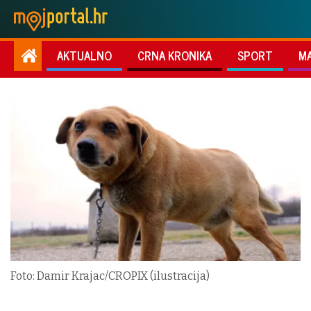
AKTUALNO
CRNA KRONIKA
SPORT
M
Foto: Damir Krajac/CROPIX (ilustracija)