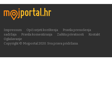
Impressum
Opći uvjeti korištenja
Pravila prenošenja
sadržaja
Pravila komentiranja
Zaštita privatnosti
Kontakt
Oglašavanje
Copyright © Mojportal 2020. Sva prava pridržana.