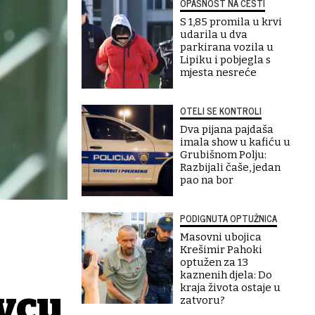
OPASNOST NA CESTI
S 1,85 promila u krvi
udarila u dva
parkirana vozila u
Lipiku i pobjegla s
mjesta nesreće
OTELI SE KONTROLI
Dva pijana pajdaša
imala show u kafiću u
Grubišnom Polju:
Razbijali čaše, jedan
pao na bor
PODIGNUTA OPTUŽNICA
Masovni ubojica
Krešimir Pahoki
optužen za 13
kaznenih djela: Do
kraja života ostaje u
evcu
zatvoru?