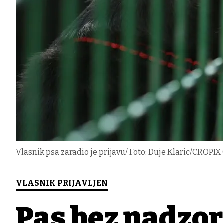
Vlasnik psa zaradio je prijavu/ Foto: Duje Klaric/CROPIX (
VLASNIK PRIJAVLJEN
Pas bez nadzor