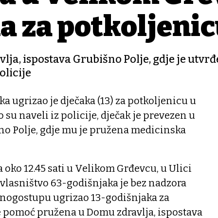
a za potkoljeni
a, ispostava Grubišno Polje, gdje je utvrđ
olicije
a ugrizao je dječaka (13) za potkoljenicu u
su naveli iz policije, dječak je prevezen u
no Polje, gdje mu je pružena medicinska
a oko 12.45 sati u Velikom Grđevcu, u Ulici
 vlasništvo 63-godišnjaka je bez nadzora
a nogostupu ugrizao 13-godišnjaka za
e pomoć pružena u Domu zdravlja, ispostava