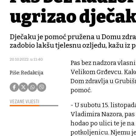
ugrizao dječak
Dječaku je pomoć pružena u Domu zdravlj
zadobio lakšu tjelesnu ozljedu, kažu iz p
20.10.2022. u 11:40
Pas bez nadzora vlasnik
Velikom Grđevcu. Kako 
Piše: Redakcija
Dom zdravlja u Grubiš
pomoć.
VEZANE VIJESTI
- U subotu 15. listopad
Vladimira Nazora, pas
hodao po ulici te je n
potkoljenicu. Njemu j