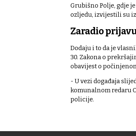
Grubišno Polje, gdje j
ozljedu, izvijestili su iz
Zaradio prijav
Dodaju i to da je vlas
30. Zakona o prekršaji
obavijest o počinjeno
- U vezi događaja slije
komunalnom redaru Opć
policije.