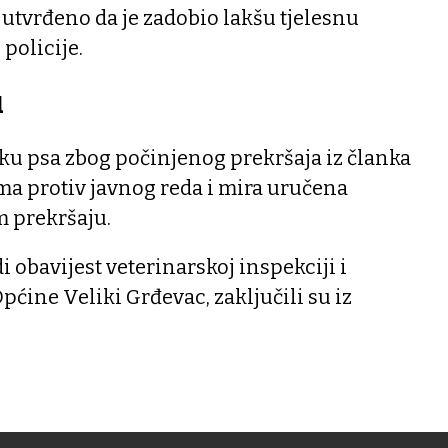
e utvrđeno da je zadobio lakšu tjelesnu
 policije.
u
niku psa zbog počinjenog prekršaja iz članka
ma protiv javnog reda i mira uručena
m prekršaju.
di obavijest veterinarskoj inspekciji i
ine Veliki Grđevac, zaključili su iz