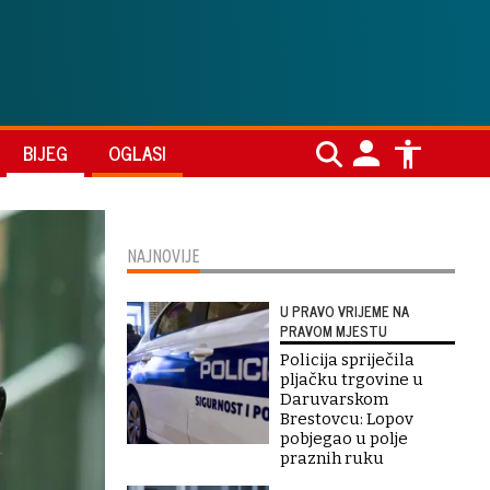
BIJEG
OGLASI
NAJNOVIJE
U PRAVO VRIJEME NA
PRAVOM MJESTU
Policija spriječila
pljačku trgovine u
Daruvarskom
Brestovcu: Lopov
pobjegao u polje
praznih ruku