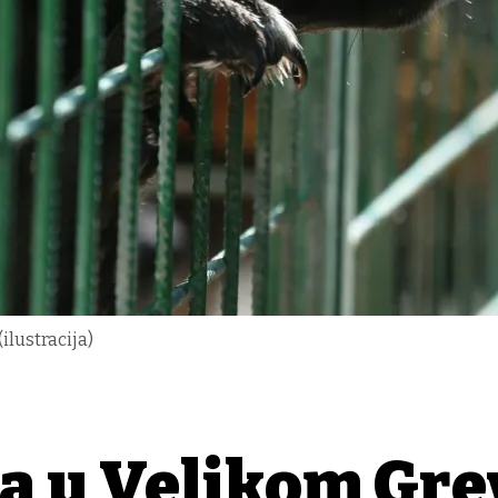
ilustracija)
a u Velikom Grđ