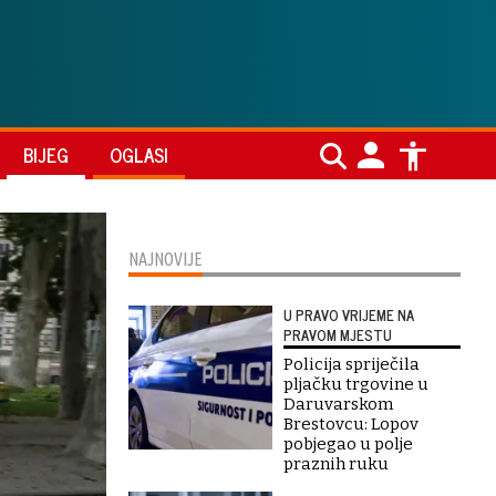
BIJEG
OGLASI
NAJNOVIJE
U PRAVO VRIJEME NA
PRAVOM MJESTU
Policija spriječila
pljačku trgovine u
Daruvarskom
Brestovcu: Lopov
pobjegao u polje
praznih ruku