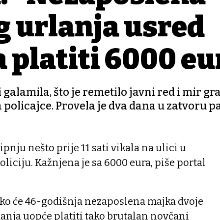
g urlanja usred
 platiti 6000 eu
 galamila, što je remetilo javni red i mir gr
 policajce. Provela je dva dana u zatvoru p
ipnju nešto prije 11 sati vikala na ulici u
liciju. Kažnjena je sa 6000 eura, piše portal
kako će 46-godišnja nezaposlena majka dvoje
anja uopće platiti tako brutalan novčani