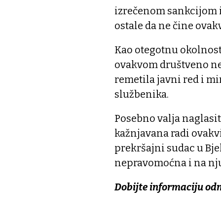
izrečenom sankcijom i t
ostale da ne čine ovakv
Kao otegotnu okolnost
ovakvom društveno nep
remetila javni red i mi
službenika.
Posebno valja naglasiti
kažnjavana radi ovakvi
prekršajni sudac u Bje
nepravomoćna i na nju 
Dobijte informaciju od