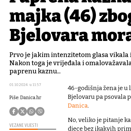
majka (46) zbo
Bjelovara mora
Prvo je jakim intenzitetom glasa vikala i
Nakon toga je vrijeđala i omalovažavala
paprenu kaznu...
01.10.2024. u 11:57
46-godišnja žena je u l
Bjelovaru pa psovala po
Piše: Danica.hr
Danica
.
No, veliko je pitanje 
VEZANE VIJESTI
djece bez ikakvih prim