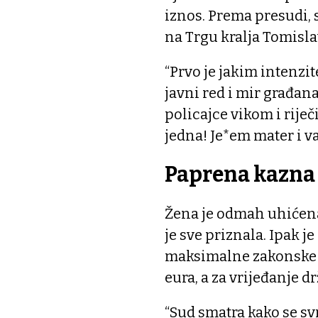
iznos. Prema presudi, s
na Trgu kralja Tomisla
“Prvo je jakim intenzit
javni red i mir građan
policajce vikom i riječ
jedna! Je*em mater i v
Paprena kazna
Žena je odmah uhićena 
je sve priznala. Ipak j
maksimalne zakonske k
eura, a za vrijeđanje 
“Sud smatra kako se sv