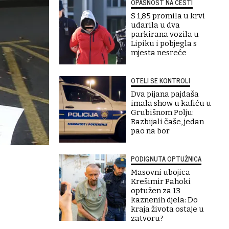
OPASNOST NA CESTI
S 1,85 promila u krvi
udarila u dva
parkirana vozila u
Lipiku i pobjegla s
mjesta nesreće
OTELI SE KONTROLI
Dva pijana pajdaša
imala show u kafiću u
Grubišnom Polju:
Razbijali čaše, jedan
pao na bor
PODIGNUTA OPTUŽNICA
Masovni ubojica
Krešimir Pahoki
optužen za 13
kaznenih djela: Do
kraja života ostaje u
zatvoru?