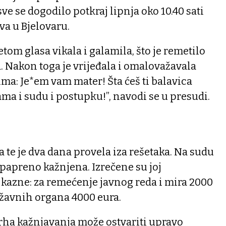
ve se dogodilo potkraj lipnja oko 10.40 sati
va u Bjelovaru.
etom glasa vikala i galamila, što je remetilo
a. Nakon toga je vrijeđala i omalovažavala
ima: Je*em vam mater! Šta ćeš ti balavica
ama i sudu i postupku!”, navodi se u presudi.
te je dva dana provela iza rešetaka. Na sudu
e papreno kažnjena. Izrečene su joj
azne: za remećenje javnog reda i mira 2000
državnih organa 4000 eura.
rha kažnjavanja može ostvariti upravo