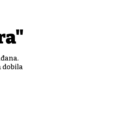
ra"
ađana.
a dobila