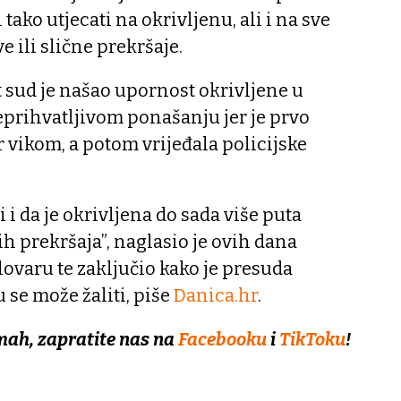
ako utjecati na okrivljenu, ali i na sve
e ili slične prekršaje.
 sud je našao upornost okrivljene u
rihvatljivom ponašanju jer je prvo
r vikom, a potom vrijeđala policijske
 i da je okrivljena do sada više puta
h prekršaja”, naglasio je ovih dana
lovaru te zaključio kako je presuda
se može žaliti, piše
Danica.hr
.
mah, zapratite nas na
Facebooku
i
TikToku
!