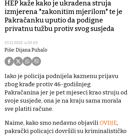
HEP kaže kako je ukradena struja
izmjerena "zakonitim mjerilom" te je
Pakračanku uputio da podigne
privatnu tužbu protiv svog susjeda
23.11.2022. u 20:03
Piše: Dijana Puhalo
Iako je policija podnijela kaznenu prijavu
zbog krađe protiv 46-godišnjeg
Pakračanina jer je pet mjeseci krao struju od
svoje susjede, ona je na kraju sama morala
sve platiti račune.
Naime, kako smo nedavno objavili
OVDJE
,
pakrački policajci dovršili su kriminalističko