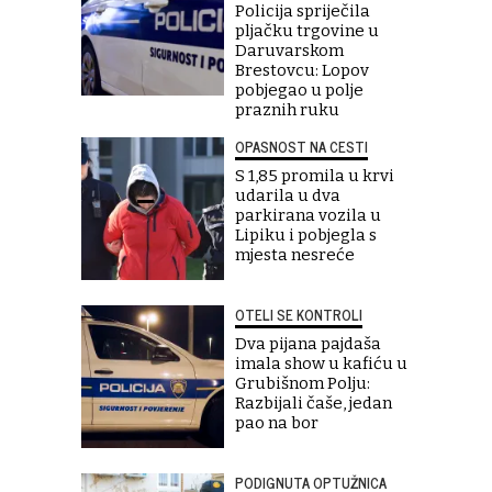
Policija spriječila
pljačku trgovine u
Daruvarskom
Brestovcu: Lopov
pobjegao u polje
praznih ruku
OPASNOST NA CESTI
S 1,85 promila u krvi
udarila u dva
parkirana vozila u
Lipiku i pobjegla s
mjesta nesreće
OTELI SE KONTROLI
Dva pijana pajdaša
imala show u kafiću u
Grubišnom Polju:
Razbijali čaše, jedan
pao na bor
PODIGNUTA OPTUŽNICA