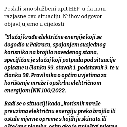
Poslali smo službeni upit HEP-u da nam
razjasne ovu situaciju. Njihov odgovor
objavljujemo u cijelosti:
"Slučaj krađe električne energije koji se
dogodio u Pakracu, spajanjem susjednog
korisnika na brojilo navedenog stana,
specifičan je slučaj koji potpada pod situacije
opisane u članku 93. stavak 1. podstavak 3. te u
članku 98. Pravilnika o općim uvjetima za
korištenje mreže i opskrbu električnom
energijom (NN 100/2022.
Radi se o situaciji kada „korisnik mreže
preuzima električnu energiju preko brojila ili
ostale mjerne opreme s kojih je skinuta ili
oštećena plomba, osim ako je smještaj mjerne