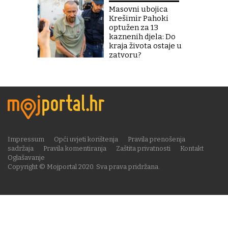
Masovni ubojica
Krešimir Pahoki
optužen za 13
kaznenih djela: Do
kraja života ostaje u
zatvoru?
Impressum
Opći uvjeti korištenja
Pravila prenošenja
sadržaja
Pravila komentiranja
Zaštita privatnosti
Kontakt
Oglašavanje
Copyright © Mojportal 2020. Sva prava pridržana.