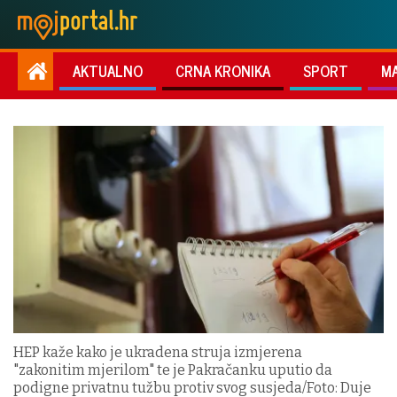
AKTUALNO
CRNA KRONIKA
SPORT
M
HEP kaže kako je ukradena struja izmjerena
"zakonitim mjerilom" te je Pakračanku uputio da
podigne privatnu tužbu protiv svog susjeda/Foto: Duje