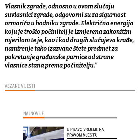
Vlasnik zgrade, odnosno u ovom slučaju
suvlasnici zgrade, odgovorni su za sigurnost
ormarića u hodniku zgrade. Električna energija
koju je trošio počinitelj je izmjerena zakonitim
mjerilom te je, kao i kod drugih slučajeva krađe,
namirenje tako izazvane štete predmet za
pokretanje građanske parnice od strane
vlasnice stana prema počinitelju."
VEZANE VIJESTI
NAJNOVIJE
U PRAVO VRIJEME NA
PRAVOM MJESTU