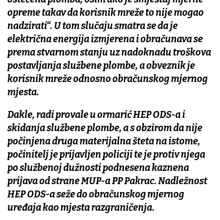
opreme takav da korisnik mreže to nije mogao
nadzirati“. U tom slučaju smatra se da je
električna energija izmjerena i obračunava se
prema stvarnom stanju uz nadoknadu troškova
postavljanja službene plombe, a obveznik je
korisnik mreže odnosno obračunskog mjernog
mjesta.
Dakle, radi provale u ormarić HEP ODS-a i
skidanja službene plombe, a s obzirom da nije
počinjena druga materijalna šteta na istome,
počinitelj je prijavljen policiji te je protiv njega
po službenoj dužnosti podnesena kaznena
prijava od strane MUP-a PP Pakrac. Nadležnost
HEP ODS-a seže do obračunskog mjernog
uređaja kao mjesta razgraničenja.