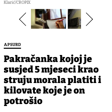
Klarić/CROPIX
APSURD
Pakračanka kojoj je
susjed 5 mjeseci krao
struju morala platiti i
kilovate koje je on
potrošio