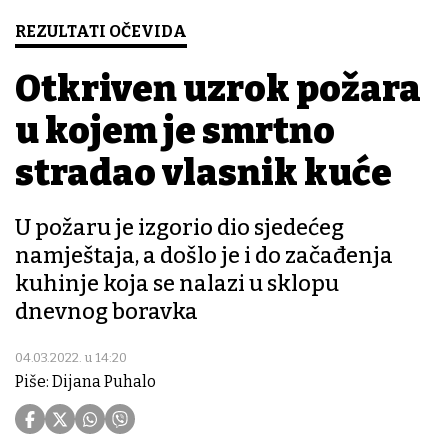
REZULTATI OČEVIDA
Otkriven uzrok požara
u kojem je smrtno
stradao vlasnik kuće
U požaru je izgorio dio sjedećeg
namještaja, a došlo je i do začađenja
kuhinje koja se nalazi u sklopu
dnevnog boravka
04.03.2022. u 14:20
Piše: Dijana Puhalo