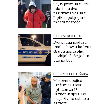
S 1,85 promila u krvi
udarila u dva
parkirana vozila u
Lipiku i pobjegla s
mjesta nesreće
OTELI SE KONTROLI
Dva pijana pajdaša
imala show u kafiću u
Grubišnom Polju:
Razbijali čaše, jedan
pao na bor
PODIGNUTA OPTUŽNICA
Masovni ubojica
Krešimir Pahoki
optužen za 13
kaznenih djela: Do
kraja života ostaje u
zatvoru?