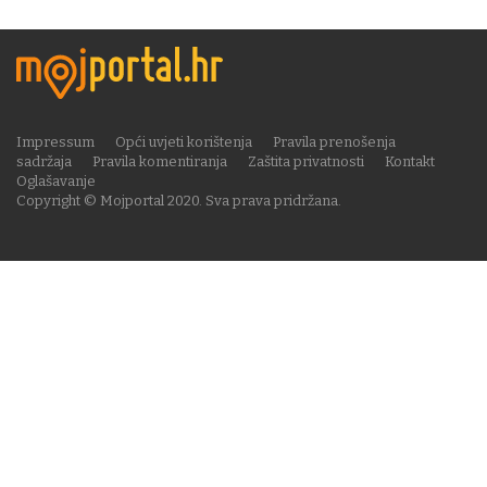
Impressum
Opći uvjeti korištenja
Pravila prenošenja
sadržaja
Pravila komentiranja
Zaštita privatnosti
Kontakt
Oglašavanje
Copyright © Mojportal 2020. Sva prava pridržana.