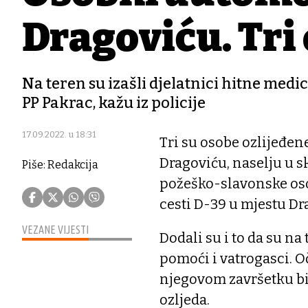
Dragoviću. Tri 
Na teren su izašli djelatnici hitne medi
PP Pakrac, kažu iz policije
17.09.2022. u 18:31
Tri su osobe ozlijeđen
Dragoviću, naselju u sk
Piše: Redakcija
požeško-slavonske oso
cesti D-39 u mjestu Dr
VEZANE VIJESTI
Dodali su i to da su na
pomoći i vatrogasci. O
njegovom završetku bit 
ozljeda.