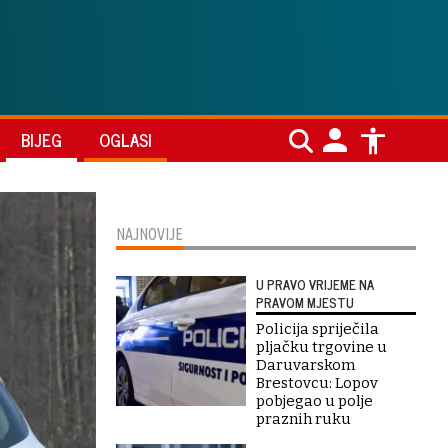
BIJEG
OGLASI
NAJNOVIJE
U PRAVO VRIJEME NA
PRAVOM MJESTU
Policija spriječila
pljačku trgovine u
Daruvarskom
Brestovcu: Lopov
pobjegao u polje
praznih ruku