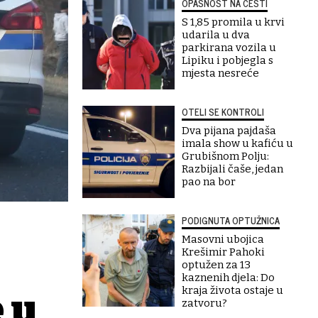
OPASNOST NA CESTI
S 1,85 promila u krvi
udarila u dva
parkirana vozila u
Lipiku i pobjegla s
mjesta nesreće
OTELI SE KONTROLI
Dva pijana pajdaša
imala show u kafiću u
Grubišnom Polju:
Razbijali čaše, jedan
pao na bor
PODIGNUTA OPTUŽNICA
Masovni ubojica
Krešimir Pahoki
optužen za 13
kaznenih djela: Do
kraja života ostaje u
 u
zatvoru?