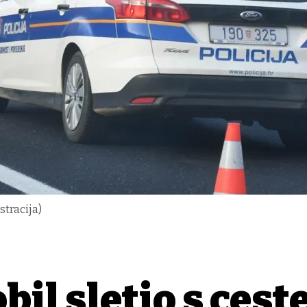
stracija)
il sletio s ceste