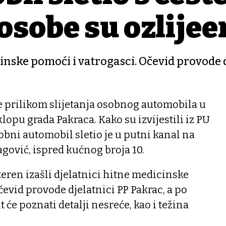
osobe su ozlijeđe
cinske pomoći i vatrogasci. Očevid provode 
e prilikom slijetanja osobnog automobila u
lopu grada Pakraca. Kako su izvijestili iz PU
bni automobil sletio je u putni kanal na
agović, ispred kućnog broja 10.
 teren izašli djelatnici hitne medicinske
čevid provode djelatnici PP Pakrac, a po
će poznati detalji nesreće, kao i težina