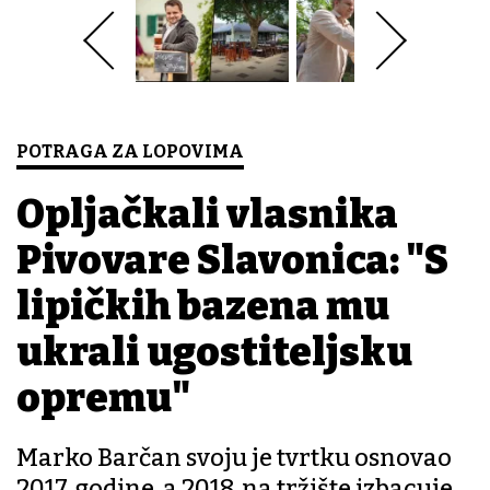
POTRAGA ZA LOPOVIMA
Opljačkali vlasnika
Pivovare Slavonica: "S
lipičkih bazena mu
ukrali ugostiteljsku
opremu"
Marko Barčan svoju je tvrtku osnovao
2017. godine, a 2018. na tržište izbacuje