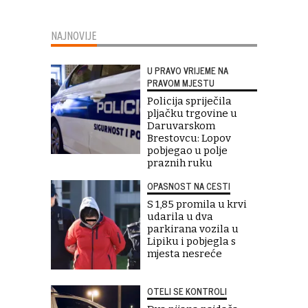
NAJNOVIJE
U PRAVO VRIJEME NA
PRAVOM MJESTU
Policija spriječila
pljačku trgovine u
Daruvarskom
Brestovcu: Lopov
pobjegao u polje
praznih ruku
OPASNOST NA CESTI
S 1,85 promila u krvi
udarila u dva
parkirana vozila u
Lipiku i pobjegla s
mjesta nesreće
OTELI SE KONTROLI