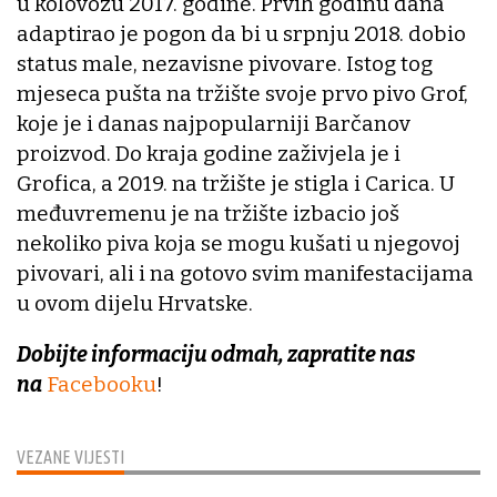
u kolovozu 2017. godine. Prvih godinu dana
adaptirao je pogon da bi u srpnju 2018. dobio
status male, nezavisne pivovare. Istog tog
mjeseca pušta na tržište svoje prvo pivo Grof,
koje je i danas najpopularniji Barčanov
proizvod. Do kraja godine zaživjela je i
Grofica, a 2019. na tržište je stigla i Carica. U
međuvremenu je na tržište izbacio još
nekoliko piva koja se mogu kušati u njegovoj
pivovari, ali i na gotovo svim manifestacijama
u ovom dijelu Hrvatske.
Dobijte informaciju odmah, zapratite nas
na
Facebooku
!
VEZANE VIJESTI