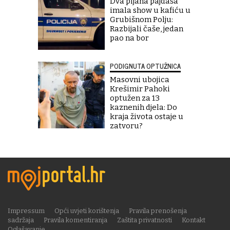
Dva pijana pajdaša
imala show u kafiću u
Grubišnom Polju:
Razbijali čaše, jedan
pao na bor
PODIGNUTA OPTUŽNICA
Masovni ubojica
Krešimir Pahoki
optužen za 13
kaznenih djela: Do
kraja života ostaje u
zatvoru?
Impressum
Opći uvjeti korištenja
Pravila prenošenja
sadržaja
Pravila komentiranja
Zaštita privatnosti
Kontakt
Oglašavanje