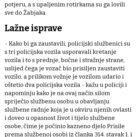
potjeru, a s upaljenim rotirkama su ga lovili
sve do Žabjaka.
Lažne isprave
- Kako bi ga zaustavili, policijski službenici su
s tri policijska vozila usporavali kretanje
vozila i to s prednje, bočne i stražnje strane,
uslijed čega je vozač bio prisiljen zaustaviti
vozilo, a prilikom vožnje je vozilom udario i
oštetio dva policijska vozila - kažu u policiji i
napominju kako je na ovaj način silom
spriječio službenu osobu u obavljanju
službene radnje koja je u okviru njenih ovlasti
i doveo u opasnost život i tijelo službene
osobe, čime je počinio kazneno djelo Prisile
prema službenoj osobi iz članka 314. stavak 1. i