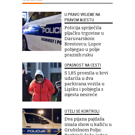
U PRAVO VRIJEME NA
PRAVOM MJESTU
Policija spriječila
pljačku trgovine u
Daruvarskom
Brestovcu: Lopov
pobjegao u polje
praznih ruku
OPASNOST NA CESTI
S 1,85 promila u krvi
udarila u dva
parkirana vozila u
Lipiku i pobjegla s
mjesta nesreće
OTELI SE KONTROLI
Dva pijana pajdaša
imala show u kafiću u
Grubišnom Polju: