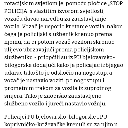
rotacijskim svjetlom je, pomoću pločice „STOP
POLICIJA“ s vlastitim izvorom svjetlosti,
vozaču davao naredbu za zaustavljanje
vozila. Vozač je usporio kretanje vozila, nakon
čega je policijski službenik krenuo prema
njemu, da bi potom vozač vozilom skrenuo
ulijevo ubrzavajući prema policijskom
službeniku - priopćili su iz PU bjelovarsko-
bilogorske dodajući kako je policajac izbjegao
udarac tako što je odskočio na nogostup, a
vozač je nastavio voziti po nogostupu i
prometnim trakom za vozila iz suprotnog
smjera. Tako je zaobišao zaustavljeno
službeno vozilo i jureći nastavio vožnju.
Policajci PU bjelovarsko-bilogorske i PU
koprivničko-križevačke krenuli su za njim u