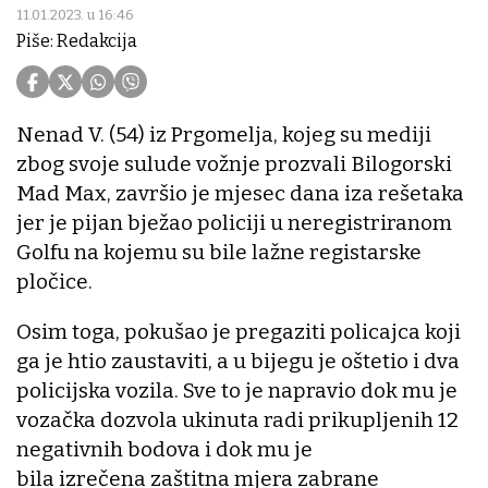
11.01.2023. u 16:46
Piše: Redakcija
Nenad V. (54) iz Prgomelja, kojeg su mediji
zbog svoje sulude vožnje prozvali Bilogorski
Mad Max, završio je mjesec dana iza rešetaka
jer je pijan bježao policiji u neregistriranom
Golfu na kojemu su bile lažne registarske
pločice.
Osim toga, pokušao je pregaziti policajca koji
ga je htio zaustaviti, a u bijegu je oštetio i dva
policijska vozila. Sve to je napravio dok mu je
vozačka dozvola ukinuta radi prikupljenih 12
negativnih bodova i dok mu je
bila izrečena zaštitna mjera zabrane