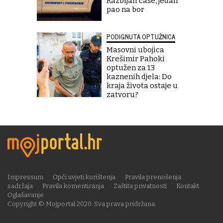
Razbijali čaše, jedan
pao na bor
PODIGNUTA OPTUŽNICA
Masovni ubojica
Krešimir Pahoki
optužen za 13
kaznenih djela: Do
kraja života ostaje u
zatvoru?
Impressum
Opći uvjeti korištenja
Pravila prenošenja
sadržaja
Pravila komentiranja
Zaštita privatnosti
Kontakt
Oglašavanje
Copyright © Mojportal 2020. Sva prava pridržana.