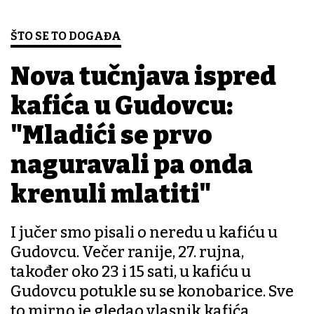
ŠTO SE TO DOGAĐA
Nova tučnjava ispred
kafića u Gudovcu:
"Mladići se prvo
naguravali pa onda
krenuli mlatiti"
I jučer smo pisali o neredu u kafiću u
Gudovcu. Večer ranije, 27. rujna,
također oko 23 i 15 sati, u kafiću u
Gudovcu potukle su se konobarice. Sve
to mirno je gledao vlasnik kafića