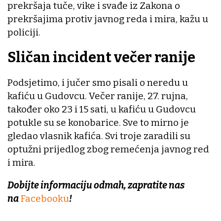
prekršaja tuče, vike i svađe iz Zakona o
prekršajima protiv javnog reda i mira, kažu u
policiji.
Sličan incident večer ranije
Podsjetimo, i jučer smo pisali o neredu u
kafiću u Gudovcu. Večer ranije, 27. rujna,
također oko 23 i 15 sati, u kafiću u Gudovcu
potukle su se konobarice. Sve to mirno je
gledao vlasnik kafića. Svi troje zaradili su
optužni prijedlog zbog remećenja javnog red
i mira.
Dobijte informaciju odmah, zapratite nas
na
Facebooku
!