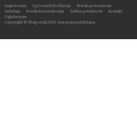
Impressum
Opći uvjeti korištenja
Pravila prenošenja
sadržaja
Pravila komentiranja
Zaštita privatnosti
Kontakt
Oglašavanje
Copyright © Mojportal 2020. Sva prava pridržana.