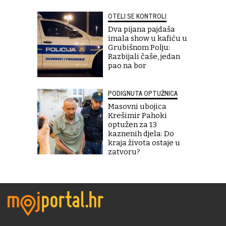
OTELI SE KONTROLI
Dva pijana pajdaša
imala show u kafiću u
Grubišnom Polju:
Razbijali čaše, jedan
pao na bor
PODIGNUTA OPTUŽNICA
Masovni ubojica
Krešimir Pahoki
optužen za 13
kaznenih djela: Do
kraja života ostaje u
zatvoru?