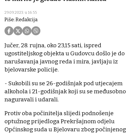
29.09.2023. u 16:55
Piše: Redakcija
Jučer, 28. rujna, oko 23,15 sati, ispred
ugostiteljskog objekta u Gudovcu došlo je do
narušavanja javnog reda i mira, javljaju iz
bjelovarske policije.
- Sukobili su se 26-godišnjak pod utjecajem
alkohola i 21-godišnjak koji su se međusobno
naguravali i udarali.
Protiv oba počinitelja slijedi podnošenje
optužnog prijedloga Prekršajnom odjelu
Općinskog suda u Bjelovaru zbog počinjenog