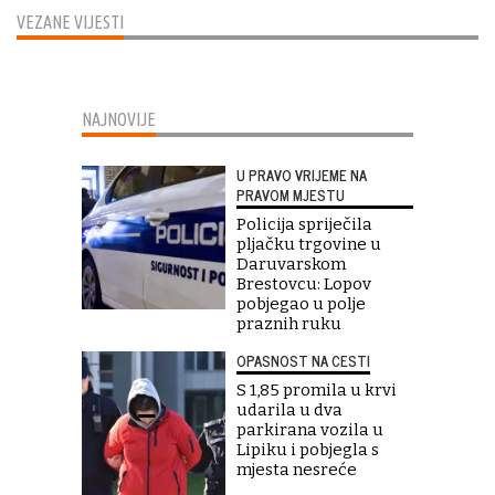
VEZANE VIJESTI
NAJNOVIJE
U PRAVO VRIJEME NA
PRAVOM MJESTU
Policija spriječila
pljačku trgovine u
Daruvarskom
Brestovcu: Lopov
pobjegao u polje
praznih ruku
OPASNOST NA CESTI
S 1,85 promila u krvi
udarila u dva
parkirana vozila u
Lipiku i pobjegla s
mjesta nesreće