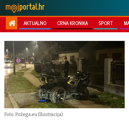
AKTUALNO
CRNA KRONIKA
SPORT
M
Foto: Požega.eu (Ilustracija)