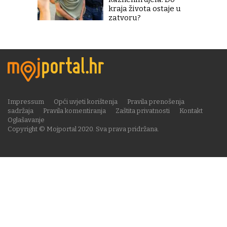
kraja života ostaje u
zatvoru?
Impressum
Opći uvjeti korištenja
Pravila prenošenja
sadržaja
Pravila komentiranja
Zaštita privatnosti
Kontakt
Oglašavanje
Copyright © Mojportal 2020. Sva prava pridržana.