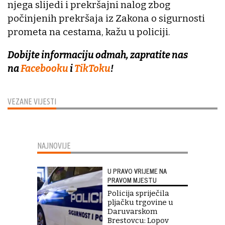
njega slijedi i prekršajni nalog zbog
počinjenih prekršaja iz Zakona o sigurnosti
prometa na cestama, kažu u policiji.
Dobijte informaciju odmah, zapratite nas
na
Facebooku
i
TikToku
!
VEZANE VIJESTI
NAJNOVIJE
U PRAVO VRIJEME NA
PRAVOM MJESTU
Policija spriječila
pljačku trgovine u
Daruvarskom
Brestovcu: Lopov