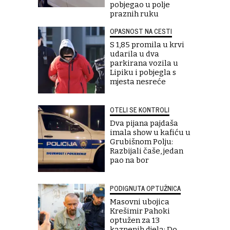
pobjegao u polje
praznih ruku
OPASNOST NA CESTI
S 1,85 promila u krvi
udarila u dva
parkirana vozila u
Lipiku i pobjegla s
mjesta nesreće
OTELI SE KONTROLI
Dva pijana pajdaša
imala show u kafiću u
Grubišnom Polju:
Razbijali čaše, jedan
pao na bor
PODIGNUTA OPTUŽNICA
Masovni ubojica
Krešimir Pahoki
optužen za 13
kaznenih djela: Do