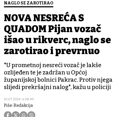
NAGLO SE ZAROTIRAO
NOVA NESREĆA S
QUADOM Pijan vozač
išao u rikverc, naglo se
zarotirao i prevrnuo
"U prometnoj nesreći vozač je lakše
ozlijeđen te je zadržan u Općoj
županijskoj bolnici Pakrac. Protiv njega
slijedi prekršajni nalog", kažu u policiji
01.07.2024. u 08:49
Piše: Redakcija