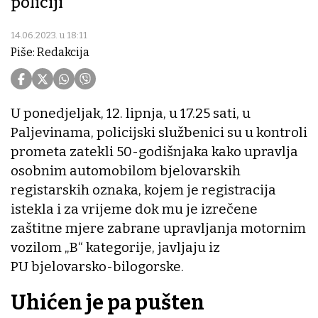
policiji
14.06.2023. u 18:11
Piše: Redakcija
U ponedjeljak, 12. lipnja, u 17.25 sati, u
Paljevinama, policijski službenici su u kontroli
prometa zatekli 50-godišnjaka kako upravlja
osobnim automobilom bjelovarskih
registarskih oznaka, kojem je registracija
istekla i za vrijeme dok mu je izrečene
zaštitne mjere zabrane upravljanja motornim
vozilom „B“ kategorije, javljaju iz
PU bjelovarsko-bilogorske.
Uhićen je pa pušten