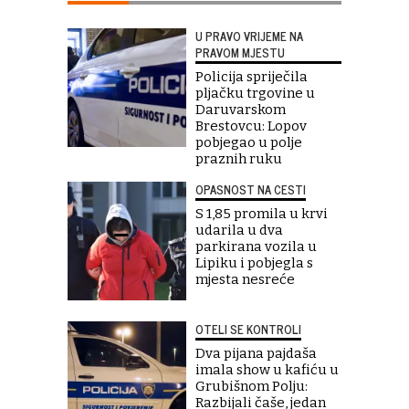
U PRAVO VRIJEME NA
PRAVOM MJESTU
Policija spriječila
pljačku trgovine u
Daruvarskom
Brestovcu: Lopov
pobjegao u polje
praznih ruku
OPASNOST NA CESTI
S 1,85 promila u krvi
udarila u dva
parkirana vozila u
Lipiku i pobjegla s
mjesta nesreće
OTELI SE KONTROLI
Dva pijana pajdaša
imala show u kafiću u
Grubišnom Polju:
Razbijali čaše, jedan