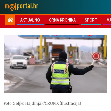
AKTUALNO
CRNA KRONIKA
SPORT
M
Foto: Zeljko Hajdinjak/CROPIX (Ilustracija)