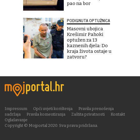
pao na bor
PODIGNUTA OPTUŽNICA
Masovni ubojica
Krešimir Pahoki
optužen za 13
kaznenih djela: Do
kraja života ostaje u
zatvoru?
Impressum
Opći uvjeti korištenja
Pravila prenošenja
sadržaja
Pravila komentiranja
Zaštita privatnosti
Kontakt
Oglašavanje
Copyright © Mojportal 2020. Sva prava pridržana.