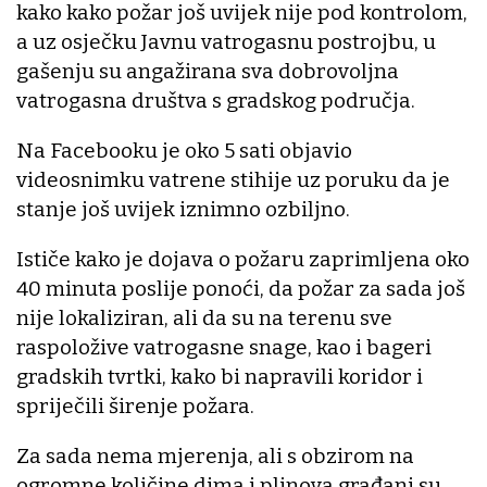
kako kako požar još uvijek nije pod kontrolom,
a uz osječku Javnu vatrogasnu postrojbu, u
gašenju su angažirana sva dobrovoljna
vatrogasna društva s gradskog područja.
Na Facebooku je oko 5 sati objavio
videosnimku vatrene stihije uz poruku da je
stanje još uvijek iznimno ozbiljno.
Ističe kako je dojava o požaru zaprimljena oko
40 minuta poslije ponoći, da požar za sada još
nije lokaliziran, ali da su na terenu sve
raspoložive vatrogasne snage, kao i bageri
gradskih tvrtki, kako bi napravili koridor i
spriječili širenje požara.
Za sada nema mjerenja, ali s obzirom na
ogromne količine dima i plinova građani su