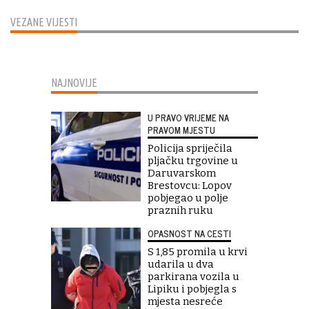
VEZANE VIJESTI
NAJNOVIJE
U PRAVO VRIJEME NA
PRAVOM MJESTU
Policija spriječila
pljačku trgovine u
Daruvarskom
Brestovcu: Lopov
pobjegao u polje
praznih ruku
OPASNOST NA CESTI
S 1,85 promila u krvi
udarila u dva
parkirana vozila u
Lipiku i pobjegla s
mjesta nesreće