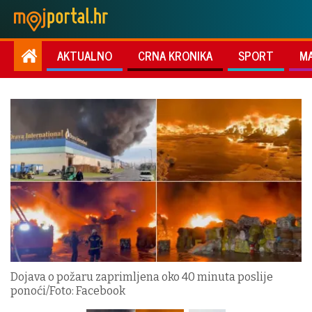
AKTUALNO
CRNA KRONIKA
SPORT
M
Dojava o požaru zaprimljena oko 40 minuta poslije
ponoći/Foto: Facebook