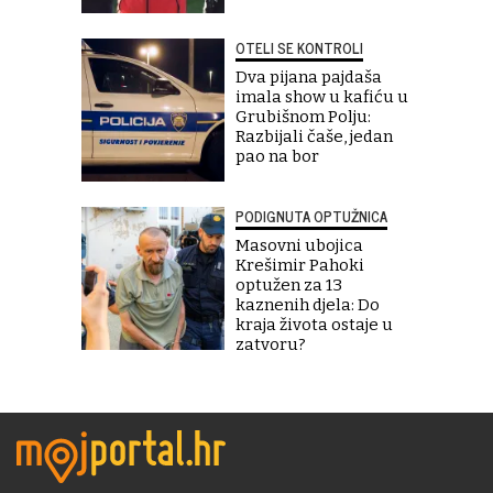
OTELI SE KONTROLI
Dva pijana pajdaša
imala show u kafiću u
Grubišnom Polju:
Razbijali čaše, jedan
pao na bor
PODIGNUTA OPTUŽNICA
Masovni ubojica
Krešimir Pahoki
optužen za 13
kaznenih djela: Do
kraja života ostaje u
zatvoru?