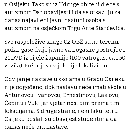
u Osijeku. Tako su iz Udruge obitelji djece s
autizmom Dar obavijestili da se otkazuju za
danas najavljeni javni nastupi osoba s
autizmom na osječkom Trgu Ante Starčevića.
Sve raspoložive snage CZ OBŽ su na terenu,
požar gase dvije javne vatrogasne postrojbe i
21 DVD iz cijele županije (100 vatrogasaca i 50
vozila). Požar jos uvijek nije lokaliziran.
Odvijanje nastave u školama u Gradu Osijeku
nije odgođeno, dok nastavu neće imati škole u
Antunovcu, Ivanovcu, Ernestinovu, Laslovu,
Čepinu i Vuki jer vjetar nosi dim prema tim
lokacijama. S druge strane, neki fakulteti u
Osijeku poslali su obavijest studentima da
danas neće biti nastave.