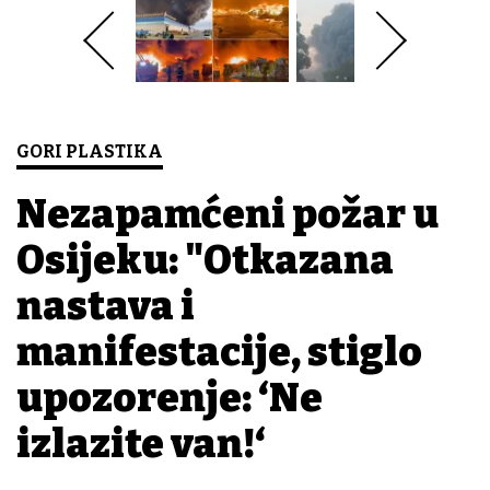
GORI PLASTIKA
Nezapamćeni požar u
Osijeku: "Otkazana
nastava i
manifestacije, stiglo
upozorenje: ‘Ne
izlazite van!‘