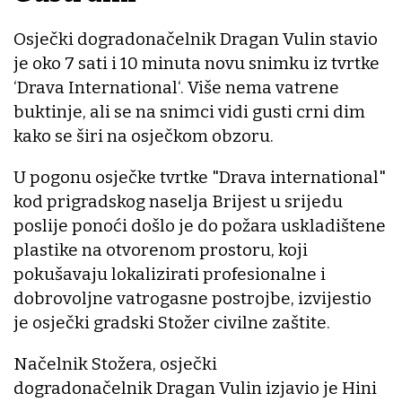
Osječki dogradonačelnik Dragan Vulin stavio
je oko 7 sati i 10 minuta novu snimku iz tvrtke
‘Drava International‘. Više nema vatrene
buktinje, ali se na snimci vidi gusti crni dim
kako se širi na osječkom obzoru.
U pogonu osječke tvrtke "Drava international"
kod prigradskog naselja Brijest u srijedu
poslije ponoći došlo je do požara uskladištene
plastike na otvorenom prostoru, koji
pokušavaju lokalizirati profesionalne i
dobrovoljne vatrogasne postrojbe, izvijestio
je osječki gradski Stožer civilne zaštite.
Načelnik Stožera, osječki
dogradonačelnik Dragan Vulin izjavio je Hini