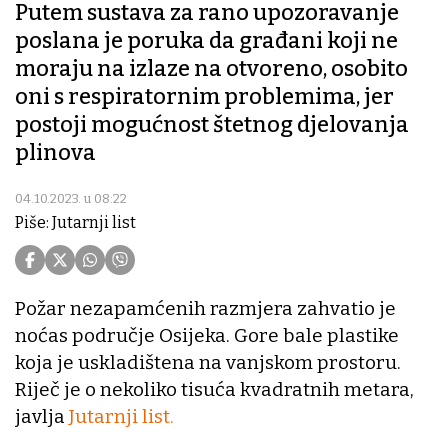
Putem sustava za rano upozoravanje
poslana je poruka da građani koji ne
moraju na izlaze na otvoreno, osobito
oni s respiratornim problemima, jer
postoji mogućnost štetnog djelovanja
plinova
04.10.2023. u 08:22
Piše: Jutarnji list
Požar nezapamćenih razmjera zahvatio je
noćas područje Osijeka. Gore bale plastike
koja je uskladištena na vanjskom prostoru.
Riječ je o nekoliko tisuća kvadratnih metara,
javlja
Jutarnji list.