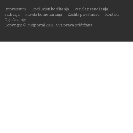
Impressum
Opći uvjeti korištenja
Pravila prenošenja
sadržaja
Pravila komentiranja
Zaštita privatnosti
Kontakt
Oglašavanje
Copyright © Mojportal 2020. Sva prava pridržana.