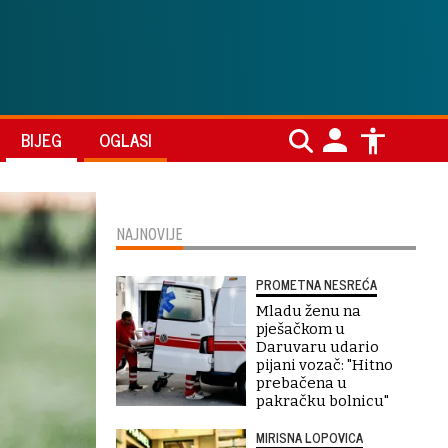
BIJEG
OGLASI
NAJNOVIJE
PROMETNA NESREĆA
Mladu ženu na
pješačkom u
Daruvaru udario
pijani vozač: "Hitno
prebačena u
pakračku bolnicu"
MIRISNA LOPOVICA