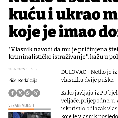
kuću i ukrao 
koje je imao d
"Vlasnik navodi da mu je pričinjena šte
kriminalističko istraživanje", kažu u pol
20.02.2025. u 15:02
ĐULOVAC - Netko je iz
vlasniku dvije puške.
Piše: Redakcija
Kako javljaju iz PU bje
veljače, prijepodne, u 
VEZANE VIJESTI
iskoristio odlazak vlas
koje je vlasnik posjed