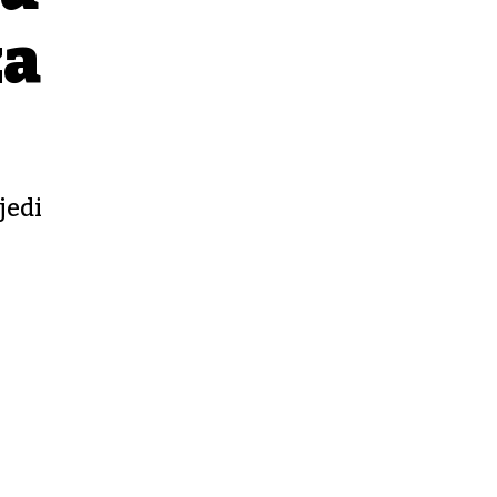
za
jedi