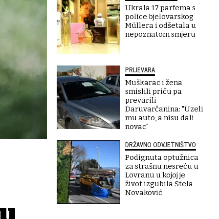
Ukrala 17 parfema s
police bjelovarskog
Müllera i odšetala u
nepoznatom smjeru
PRIJEVARA
Muškarac i žena
smislili priču pa
prevarili
Daruvarčanina: "Uzeli
mu auto, a nisu dali
novac"
DRŽAVNO ODVJETNIŠTVO
Podignuta optužnica
za strašnu nesreću u
Lovranu u kojoj je
život izgubila Stela
Novaković
 u