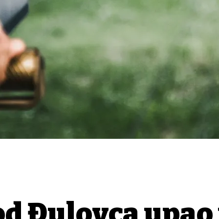
od Đulovca upao