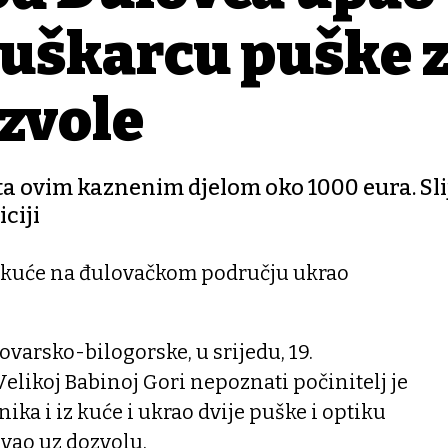
muškarcu puške 
ozvole
ta ovim kaznenim djelom oko 1000 eura. Sli
iciji
 kuće na đulovačkom području ukrao
lovarsko-bilogorske, u srijedu, 19.
Velikoj Babinoj Gori nepoznati počinitelj je
nika i iz kuće i ukrao dvije puške i optiku
ovao uz dozvolu.