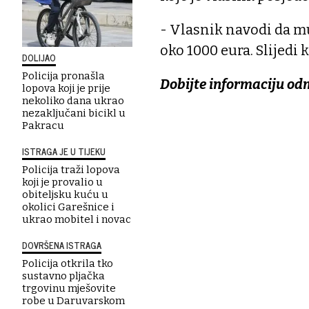
- Vlasnik navodi da m
oko 1000 eura. Slijedi k
DOLIJAO
Policija pronašla
Dobijte informaciju od
lopova koji je prije
nekoliko dana ukrao
nezaključani bicikl u
Pakracu
ISTRAGA JE U TIJEKU
Policija traži lopova
koji je provalio u
obiteljsku kuću u
okolici Garešnice i
ukrao mobitel i novac
DOVRŠENA ISTRAGA
Policija otkrila tko
sustavno pljačka
trgovinu mješovite
robe u Daruvarskom