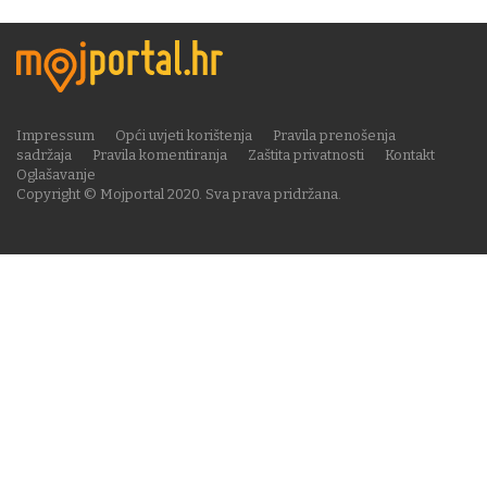
Impressum
Opći uvjeti korištenja
Pravila prenošenja
sadržaja
Pravila komentiranja
Zaštita privatnosti
Kontakt
Oglašavanje
Copyright © Mojportal 2020. Sva prava pridržana.