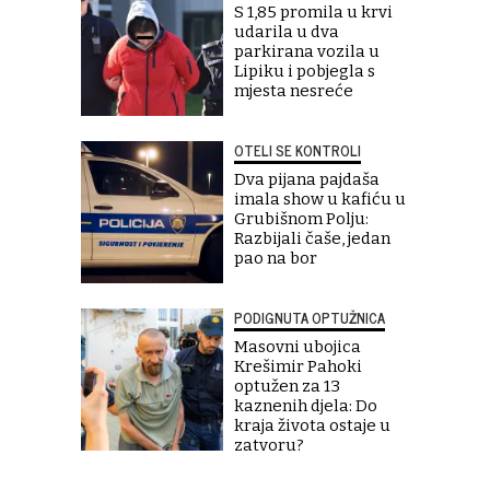
S 1,85 promila u krvi
udarila u dva
parkirana vozila u
Lipiku i pobjegla s
mjesta nesreće
OTELI SE KONTROLI
Dva pijana pajdaša
imala show u kafiću u
Grubišnom Polju:
Razbijali čaše, jedan
pao na bor
PODIGNUTA OPTUŽNICA
Masovni ubojica
Krešimir Pahoki
optužen za 13
kaznenih djela: Do
kraja života ostaje u
zatvoru?