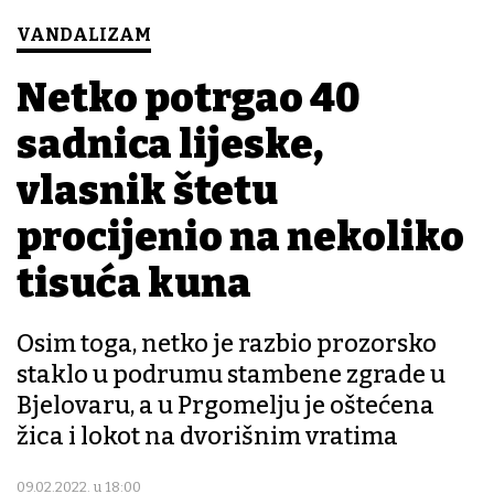
VANDALIZAM
Netko potrgao 40
sadnica lijeske,
vlasnik štetu
procijenio na nekoliko
tisuća kuna
Osim toga, netko je razbio prozorsko
staklo u podrumu stambene zgrade u
Bjelovaru, a u Prgomelju je oštećena
žica i lokot na dvorišnim vratima
09.02.2022. u 18:00