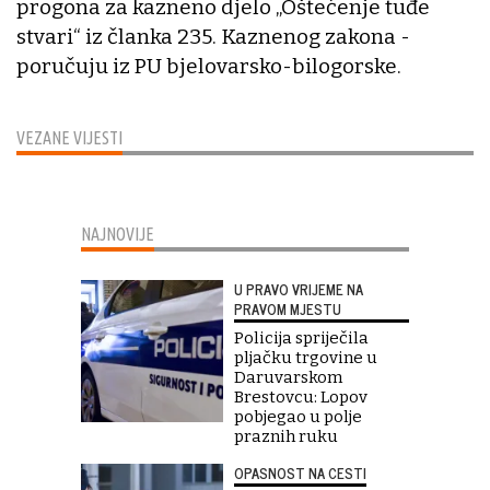
progona za kazneno djelo „Oštećenje tuđe
stvari“ iz članka 235. Kaznenog zakona -
poručuju iz PU bjelovarsko-bilogorske.
VEZANE VIJESTI
NAJNOVIJE
U PRAVO VRIJEME NA
PRAVOM MJESTU
Policija spriječila
pljačku trgovine u
Daruvarskom
Brestovcu: Lopov
pobjegao u polje
praznih ruku
OPASNOST NA CESTI