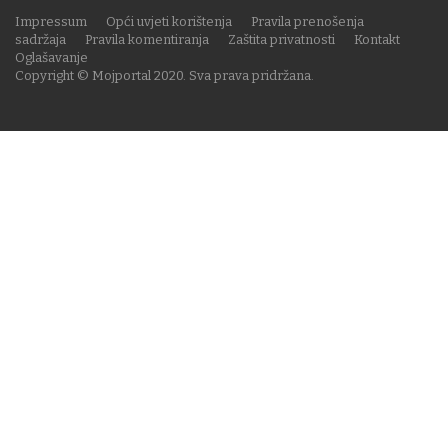
Impressum
Opći uvjeti korištenja
Pravila prenošenja
sadržaja
Pravila komentiranja
Zaštita privatnosti
Kontakt
Oglašavanje
Copyright © Mojportal 2020. Sva prava pridržana.