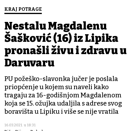
KRAJ POTRAGE
Nestalu Magdalenu
Šašković (16) iz Lipika
pronašli živu i zdravu u
Daruvaru
PU požeško-slavonka jučer je poslala
priopćenje u kojem su naveli kako
tragaju za 16-godišnjom Magdalenom
koja se 15. ožujka udaljila s adrese svog
boravišta u Lipiku i više se nije vratila
16.03.2021. u 18:31