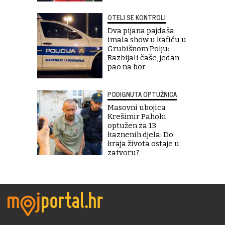
OTELI SE KONTROLI
Dva pijana pajdaša
imala show u kafiću u
Grubišnom Polju:
Razbijali čaše, jedan
pao na bor
PODIGNUTA OPTUŽNICA
Masovni ubojica
Krešimir Pahoki
optužen za 13
kaznenih djela: Do
kraja života ostaje u
zatvoru?