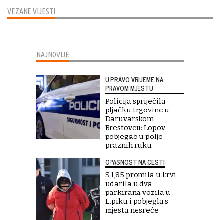
VEZANE VIJESTI
NAJNOVIJE
U PRAVO VRIJEME NA
PRAVOM MJESTU
Policija spriječila
pljačku trgovine u
Daruvarskom
Brestovcu: Lopov
pobjegao u polje
praznih ruku
OPASNOST NA CESTI
S 1,85 promila u krvi
udarila u dva
parkirana vozila u
Lipiku i pobjegla s
mjesta nesreće