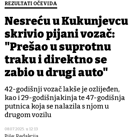
REZULTATI OČEVIDA
Nesreću u Kukunjevcu
skrivio pijani vozač:
"Prešao u suprotnu
traku i direktno se
zabio u drugi auto"
42-godišnji vozač lakše je ozlijeđen,
kao i 29-godišnjakinja te 47-godišnja
putnica koja se nalazila s njom u
drugom vozilu
08.07.2025. u 12:13
Piše: Redakcija