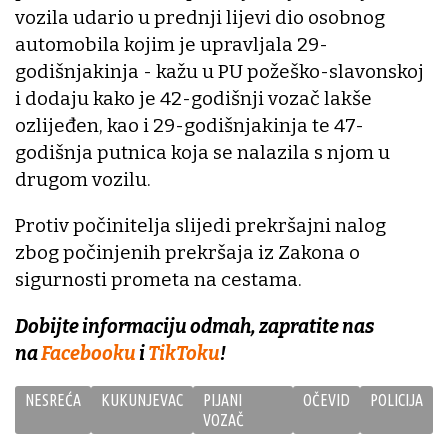
vozila udario u prednji lijevi dio osobnog
automobila kojim je upravljala 29-
godišnjakinja - kažu u PU požeško-slavonskoj
i dodaju kako je 42-godišnji vozač lakše
ozlijeđen, kao i 29-godišnjakinja te 47-
godišnja putnica koja se nalazila s njom u
drugom vozilu.
Protiv počinitelja slijedi prekršajni nalog
zbog počinjenih prekršaja iz Zakona o
sigurnosti prometa na cestama.
Dobijte informaciju odmah, zapratite nas
na
Facebooku
i
TikToku
!
NESREĆA
KUKUNJEVAC
PIJANI
OČEVID
POLICIJA
VOZAČ