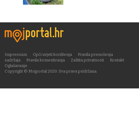
Impressum
Opći uvjeti korištenja
Pravila prenošenja
sadržaja
Pravila komentiranja
Zaštita privatnosti
Kontakt
Oglašavanje
Copyright © Mojportal 2020. Sva prava pridržana.