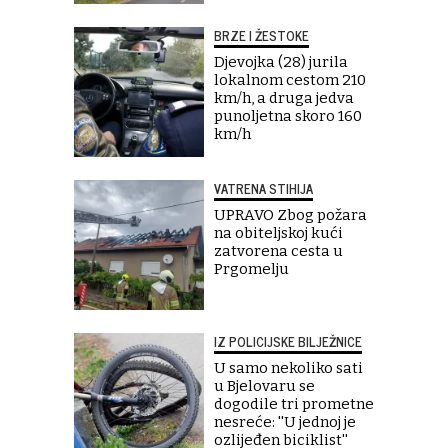
BRZE I ŽESTOKE
Djevojka (28) jurila
lokalnom cestom 210
km/h, a druga jedva
punoljetna skoro 160
km/h
VATRENA STIHIJA
UPRAVO Zbog požara
na obiteljskoj kući
zatvorena cesta u
Prgomelju
IZ POLICIJSKE BILJEŽNICE
U samo nekoliko sati
u Bjelovaru se
dogodile tri prometne
nesreće: ''U jednoj je
ozlijeđen biciklist''