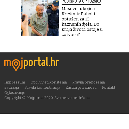
PODIGNUTA OPTUŽNICA
Masovni ubojica
Krešimir Pahoki
optužen za 13
kaznenih djela: Do
kraja života ostaje u
zatvoru?
Impressum
Opći uvjeti korištenja
Pravila prenošenja
sadržaja
Pravila komentiranja
Zaštita privatnosti
Kontakt
Oglašavanje
Copyright © Mojportal 2020. Sva prava pridržana.