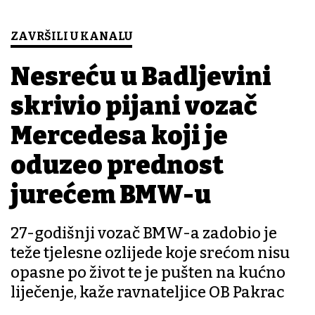
ZAVRŠILI U KANALU
Nesreću u Badljevini
skrivio pijani vozač
Mercedesa koji je
oduzeo prednost
jurećem BMW-u
27-godišnji vozač BMW-a zadobio je
teže tjelesne ozlijede koje srećom nisu
opasne po život te je pušten na kućno
liječenje, kaže ravnateljice OB Pakrac