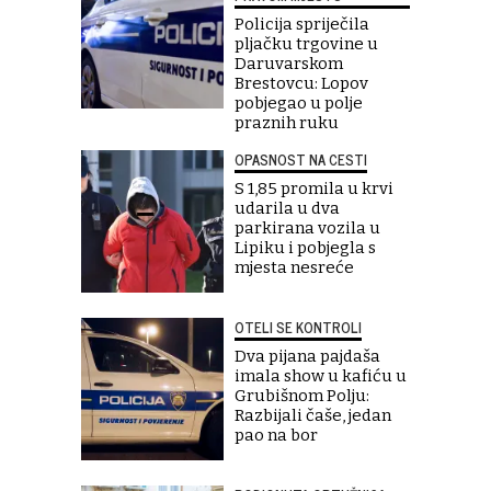
Policija spriječila
pljačku trgovine u
Daruvarskom
Brestovcu: Lopov
pobjegao u polje
praznih ruku
OPASNOST NA CESTI
S 1,85 promila u krvi
udarila u dva
parkirana vozila u
Lipiku i pobjegla s
mjesta nesreće
OTELI SE KONTROLI
Dva pijana pajdaša
imala show u kafiću u
Grubišnom Polju:
Razbijali čaše, jedan
pao na bor