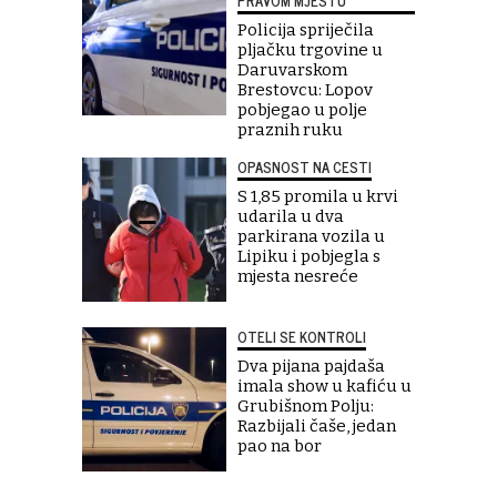
PRAVOM MJESTU
Policija spriječila
pljačku trgovine u
Daruvarskom
Brestovcu: Lopov
pobjegao u polje
praznih ruku
OPASNOST NA CESTI
S 1,85 promila u krvi
udarila u dva
parkirana vozila u
Lipiku i pobjegla s
mjesta nesreće
OTELI SE KONTROLI
Dva pijana pajdaša
imala show u kafiću u
Grubišnom Polju:
Razbijali čaše, jedan
pao na bor