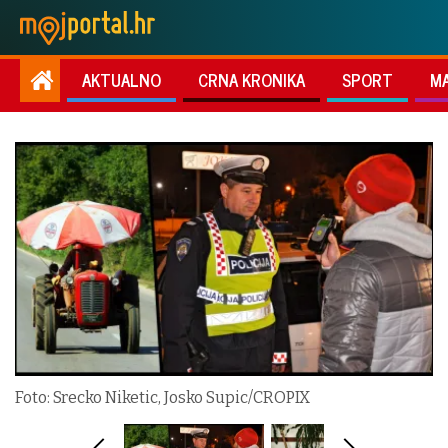
AKTUALNO
CRNA KRONIKA
SPORT
M
Foto: Srecko Niketic, Josko Supic/CROPIX