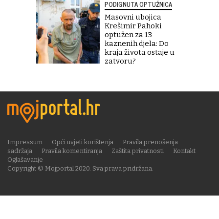
PODIGNUTA OPTUŽNICA
Masovni ubojica
Krešimir Pahoki
optužen za 13
kaznenih djela: Do
kraja života ostaje u
zatvoru?
Impressum
Opći uvjeti korištenja
Pravila prenošenja
sadržaja
Pravila komentiranja
Zaštita privatnosti
Kontakt
Oglašavanje
Copyright © Mojportal 2020. Sva prava pridržana.