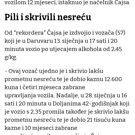
vozilom 12 mjeseci, istaknuo je načelnik Čajsa.
Pili i skrivili nesreću
Od "rekordera" Čajsa je izdvojio i vozača (57)
koji je u Daruvaru 13. siječnja u 17 sati i 20
minuta vozio po utjecajem alkohola od 2,45
g/kg.
- Ovaj vozač ujedno je i skrivio lakšu
prometnu nesreću te je dobio kaznu 12.600
kuna i četiri mjeseca zabrane
upravljanja vozila. Nadalje, u 28. siječnja u 16
sati i 20 minuta u Doljanima 42-godišnjak koji
je vozio s 2,35 promila također je skrivio lakšu
prometnu nesreću te je dobio 21 tisuću kuna
kazne i 10 mjeseci zabrane